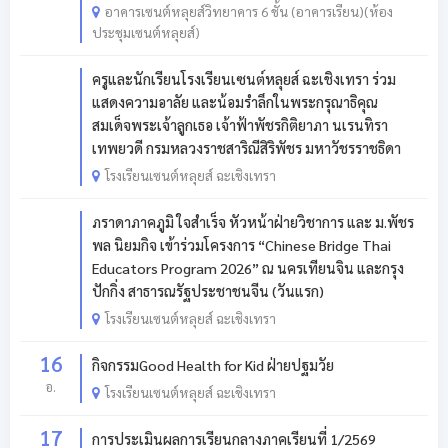
อาคารเซนต์หลุยส์วิทยาคาร 6 ชั้น (อาคารเรียน)(ห้อง
ประชุมเซนต์หลุยส์)
ครูและนักเรียนโรงเรียนเซนต์หลุยส์ ฉะเชิงเทรา ร่วม
แสดงความอาลัย และน้อมรำลึกในพระกรุณาธิคุณ
สมเด็จพระเจ้าลูกเธอ เจ้าฟ้าพัชรกิติยาภา นเรนทิรา
เทพยวดี กรมหลวงราชสาริณีสิริพัชร มหาวัชรราชธิดา
โรงเรียนเซนต์หลุยส์ ฉะเชิงเทรา
ภราดาภาคภูมิ ใจสำเร็จ หัวหน้าฝ่ายวิชาการ และ ม.พัชร
พล นิยมกิจ เข้าร่วมโครงการ “Chinese Bridge Thai
Educators Program 2026” ณ นครเทียนจิน และกรุง
ปักกิ่ง สาธารณรัฐประชาชนจีน (วันแรก)
โรงเรียนเซนต์หลุยส์ ฉะเชิงเทรา
16
กิจกรรมGood Health for Kid ฝ่ายปฐมวัย
อ.
โรงเรียนเซนต์หลุยส์ ฉะเชิงเทรา
17
การประเมินผลการเรียนกลางภาคเรียนที่ 1/2569