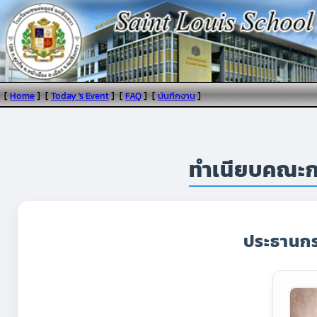
[
Home
]
[
Today 's Event
]
[
FAQ
]
[
บันทึกงาน
]
ทำเนียบคณะก
ประธานกร