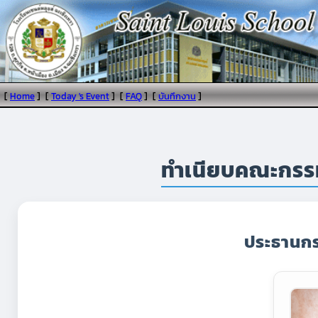
[
Home
]
[
Today 's Event
]
[
FAQ
]
[
บันทึกงาน
]
ทำเนียบคณะกรรม
ประธานกร