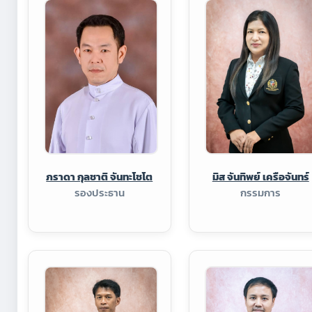
ภราดา กุลชาติ จันทะโชโต
มิส จันทิพย์ เครือจันทร์
รองประธาน
กรรมการ