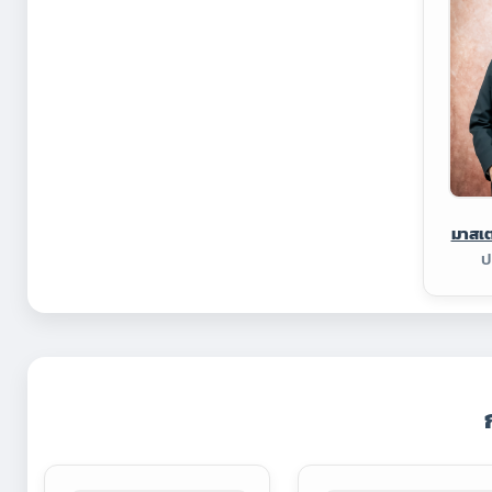
มาสเ
ป