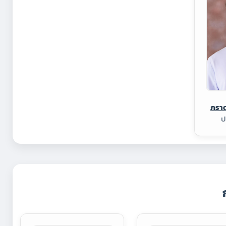
ภราด
ป