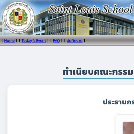
[
Home
]
[
Today 's Event
]
[
FAQ
]
[
บันทึกงาน
]
ทำเนียบคณะกรรมกา
ประธานกร