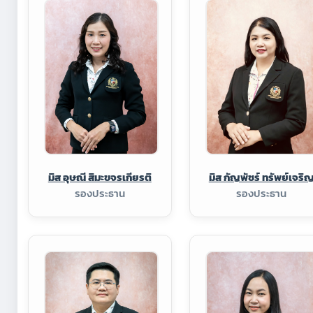
มิส อุษณี สิมะขจรเกียรติ
มิส กัญพัชร์ ทรัพย์เจริ
รองประธาน
รองประธาน