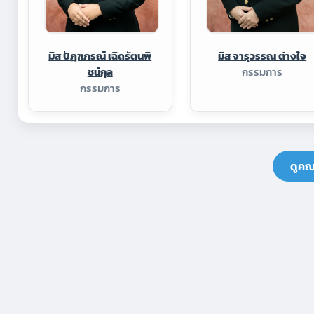
มิส ปัฎฑภรณ์ เฉิดรัตนพิ
มิส จารุวรรณ ต่างใจ
ชน์กุล
กรรมการ
กรรมการ
ดูคณ