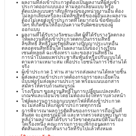
ผลงานที่ส่งเข้าประกวดต้องเป็นผลงานที่ผู้ส่งเข้า
ประกวดออกแบบเอง ห้ามลอกเลียนแบบ หรือ
ดัดแปลงแบบตราสัญลักษณ์ของหน่วยงานอื่น ต้อง
ไม่ลอกเลียนหรือละเมิดลิขสิทธิ์ของผู้อื่นและผลงาน
ต้องไม่เคยส่งเข้าประกวดที่ใดมาก่อน ข้อขัดแย้ง
ใดๆ ที่เกิดขึ้นให้ถือเป็นความรับผิดชอบของผู้
ออกแบบ
ผลงานที่ได้รับรางวัลชนะเลิศ ผู้ที่ได้รับรางวัลตกลง
ให้ผลงานที่ส่งเข้าประกวดตกเป็นกรรมสิทธิ์
ลิขสิทธิ์ สิทธิในทรัพย์สินทางปัญญาประเภทอื่น
ตลอดจนสิทธิ์อื่นใดในผลงานเป็นของโรงเรียน
เซนต์หลุยส์ ฉะเชิงเทรา และขอสงวนสิทธิ์ใน
การนำไปเผยแพร่ประชาสัมพันธ์หรือปรับแบบได้
ตามความเหมาะสม เพื่อประโยชน์ในการใช้งานได้
จริง
ผู้เข้าประกวด 1 ท่าน สามารถส่งผลงานได้หลายชิ้น
ผู้ส่งผลงานเข้าประกวดต้องกรอกรายละเอียดใน
แบบฟอร์มส่งผลงานประกวด พร้อมแนบเอกสาร
สมัครให้ครบถ้วนสมบูรณ์
โรงเรียนฯ ขอสงวนสิทธิ์ในการเปลี่ยนแปลงหลัก
เกณฑ์และเงื่อนไขโดยไม่ต้องแจ้งให้ทราบล่วงหน้า
ไฟล์ผลงานการออกแบบทุกไฟล์ที่ส่งเข้าประกวด
จะไม่ส่งคืนให้แก่ผู้เข้าประกวดทุกกรณี
การพิจารณาผลการตัดสินของกรรมการถือเป็นที่
สิ้นสุด จะอุทธรณ์มิได้ และหากตรวจสอบพบในภาย
หลังว่าผลงานที่ได้รับรางวัลขาดคุณสมบัติในเรื่อง
ใดเรื่องหนึ่ง คณะกรรมการจะเพิกถอนผลการ
ตัดสินและเรียกคืนรางวัลที่รับไปแล้วทั้งหมด