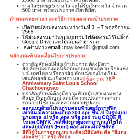
2,000 บาท พร้อมประกาศเกียรติบัตร
รางวัลชมเชย 5 รางวัล จะได้รับเงินรางวัล จำนวน
500 บาท พร้อมประกาศเกียรติบัตร
กำหนดระยะเวลา และวิธีการส่งผลงานเข้าประกวด
เปิดรับสมัครผลงานระหว่างวันที่ 3 – 7 พฤศจิกายน
2568
ให้ส่งผลงานมาในรูปแบบรวมไฟล์ผลงานไว้ในลิ้งก์
Google Drive และเปิดเป็นสาธารณะ
ส่งผ่านทาง email :
mayikee481@gmail.com
หลักเกณฑ์ และเงื่อนไขการประกวด
ตราสัญลักษณ์ที่ส่งเข้าประกวด ต้องมีตรา
สัญลักษณ์ของมูลนิธิคณะคณะเซนต์คาเบรียลแห่ง
ประเทศไทย หรือตราสัญลักษณ์ของโรงเรียน
th
เซนต์หลุยส์ ฉะเชิงเทรา และ
มีข้อความ
78
Anniversary Saint Louis School
Chachoengsao
ตราสัญลักษณ์ต้องมีความทันสมัย สวยงามทาง
ศิลปะ มีเอกลักษณ์ และมีความเป็นสากลสามา
รถนําไปใช้งานได้หลากหลายรูปแบบ
ออกแบบด้วยโปรแกรมคอมพิวเตอร์กราฟฟิก
เท่านั้น มีความละเอียด 300 dpi ขึ้นไป ในรูปแบบ
นามสกุล .ai หรือ .eps หรือ.psd ระบุ CODE สี
โหมด CMYK ไฟล์ที่ส่งมาต้องสามารถแก้ไขได้
และแบบอักษร (Font) ต้องไม่ละเมิดลิขสิทธิ์
สีที่ใช้ในการออกแบบ จะต้องมีสีบังคับ คือ “สีแดง
และสีขาว” หรือ สีทอง