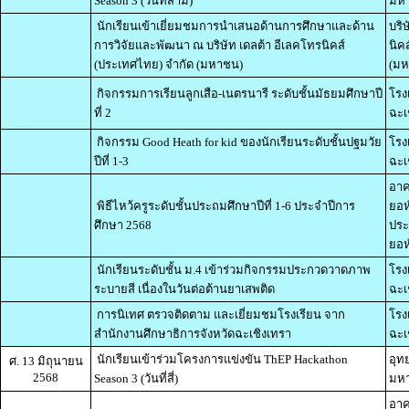
Season 3 (วันที่สาม)
มหา
นักเรียนเข้าเยี่ยมชมการนำเสนอด้านการศึกษาและด้าน
บริ
การวิจัยและพัฒนา ณ บริษัท เดลต้า อีเลคโทรนิคส์
นิค
(ประเทศไทย) จำกัด (มหาชน)
(มห
กิจกรรมการเรียนลูกเสือ-เนตรนารี ระดับชั้นมัธยมศึกษาปี
โรง
ที่ 2
ฉะเ
กิจกรรม Good Heath for kid ของนักเรียนระดับชั้นปฐมวัย
โรง
ปีที่ 1-3
ฉะเ
อาค
พิธีไหว้ครูระดับชั้นประถมศึกษาปีที่ 1-6 ประจำปีการ
ยอห
ศึกษา 2568
ประ
ยอห์
นักเรียนระดับชั้น ม.4 เข้าร่วมกิจกรรมประกวดวาดภาพ
โรง
ระบายสี เนื่องในวันต่อต้านยาเสพติด
ฉะเ
การนิเทศ ตรวจติดตาม และเยี่ยมชมโรงเรียน จาก
โรง
สำนักงานศึกษาธิการจังหวัดฉะเชิงเทรา
ฉะเ
นักเรียนเข้าร่วมโครงการแข่งขัน ThEP Hackathon
อุท
ศ. 13 มิถุนายน
2568
Season 3 (วันที่สี่)
มหา
อาค