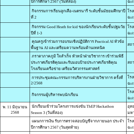
ปีการศึกษา 2567 (วันที่สอง)
ฉะเ
กิจกรรมการเรียนลูกเสือ-เนตรนารี ระดับชั้นมัธยมศึกษาปี
โรง
ที่ 2
ฉะเ
กิจกรรม Good Heath for kid ของนักเรียนระดับชั้นปฐมวัย
โรง
ปีที่ 1-3
ฉะเ
คุณครูเข้าร่วมการอบรมเชิงปฏิบัติการ Practical AI หัวข้อ
สถา
พื้นฐาน AI และเตรียมความพร้อมด้านเทคนิค
ภราดาภาคภูมิ ใจสำเร็จ หัวหน้าฝ่ายวิชาการ เข้าร่วมพิธี
ประกาศเกียรติคุณและรับมอบป้ายประกาศเกียรติคุณ
สถา
โรงเรียนเครือข่าย เตรียมวิศวกรรมศาสตร์
โรง
การประชุมคณะกรรมการบริหารงานฝ่ายวิชาการ ครั้งที่
2/2568
ฉะเ
โรง
กิจกรรมผู้บริหารพบนักเรียน
ฉะเ
นักเรียนเข้าร่วมโครงการแข่งขัน ThEP Hackathon
อุท
พ. 11 มิถุนายน
2568
Season 3 (วันที่สอง)
มหา
แผนกการเงิน รับการตรวจสอบบัญชีจากภายนอก ประจำ
โรง
ปีการศึกษา 2567 (วันสุดท้าย)
ฉะเ