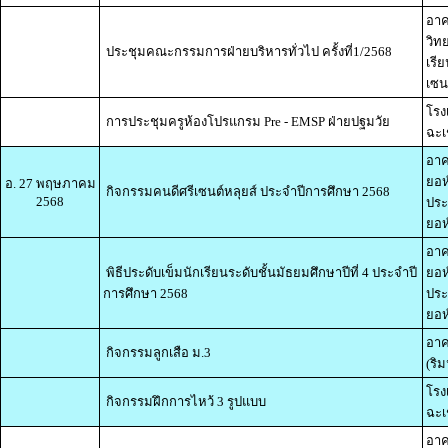
อาค
วิท
ประชุมคณะกรรมการฝ่ายบริหารทั่วไป ครั้งที่1/2568
เรี
เซน
โรง
การประชุมครูห้องโปรแกรม Pre - EMSP ฝ่ายปฐมวัย
ฉะเ
อาค
ยอห
อ. 27 พฤษภาคม
กิจกรรมคนดีศรีเซนต์หลุยส์ ประจำปีการศึกษา 2568
2568
ประ
ยอห์
อาค
พิธีประดับเข็มนักเรียนระดับชั้นมัธยมศึกษาปีที่ 4 ประจำปี
ยอห
การศึกษา 2568
ประ
ยอห์
อาค
กิจกรรมลูกเสือ ม.3
(ริม
โรง
กิจกรรมฝึกการไหว้ 3 รูปแบบ
ฉะเ
อาค