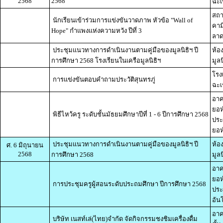
2568
2568
ฉะเ
สถา
นักเรียนเข้าร่วมการแข่งขันวาดภาพ หัวข้อ "Wall of
คามิ
Hope" กำแพงแห่งความหวัง ปีที่ 3
ลาด
ประชุมแนวทางการดำเนินงานตามคู่มือของมูลนิธิฯ ปี
ห้อ
การศึกษา 2568 โรงเรียนในเครือมูลนิธิฯ
มูลน
โรง
การแข่งขันตอบคำถามประวัติสุนทรภู่
ฉะเ
อาค
ยอห
พิธีไหว้ครู ระดับชั้นมัธยมศึกษาปีที่ 1 - 6 ปีการศึกษา 2568
ประ
ยอห์
ประชุมแนวทางการดำเนินงานตามคู่มือของมูลนิธิฯ ปี
ห้อ
ศ. 6 มิถุนายน
2568
การศึกษา 2568
มูลน
อาค
ยอห
การประชุมครูผู้สอนระดับประถมศึกษา ปีการศึกษา 2568
ประ
อัน
อาค
บริษัท เนสท์เล่(ไทย)จำกัด จัดกิจกรรมชงชิมเครื่องดื่ม