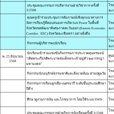
โรง
ประชุมคณะกรรมการบริหารงานฝ่ายวิชาการ ครั้งที่
3/2568
ฉะเ
คุณครูเข้าร่วมประชุมการสัมภาษณ์เชิงลุกแนวทางการ
จัดการเรียนรู้ที่ตอบสนองการเกิด Soft Power ในพื้นที่
โรง
จังหวัดเขตพัฒนาพิเศษภาคตะวันออก (Eastern Economic
ฉะเ
Corridor : EEC) จังหวัดฉะเชิงเทรา อย่างยั่งยืน
โรง
กิจกรรมผู้บริหารพบนักเรียน
ฉะเ
นักเรียนเข้าร่วมแข่งขันกิจกรรมการประกวดสุนทรพจน์
ศูนย
พ. 25 มิถุนายน
"เทิดพระเกียรติพระบาทสมเด็จพระเจ้าอยู่หัว ๒๘ กรกฎา
2568
ฉะเ
มหามงคล"
โรง
กิจกรรมนักอนุรักษ์ธรรมชาติและสิ่งแวดล้อม ฝ่ายปฐมวัย
ฉะเ
กิจกรรมการเรียนลูกเสือ-เนตรนารี ระดับชั้นประถมศึกษา
โรง
ปีที่ 6
ฉะเ
ศึกษาดูงานการเงิน และโภชนาการ โดยใช้ระบบ SWIS
โรง
โรง
ประชุมคณะกรรมการฝ่ายกิจการนักเรียนครั้งที่ 3/2568