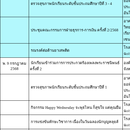
ยอห
ตรวจสุขภาพนักเรียนระดับชั้นประถมศึกษาปีที่ 3 - 4
ประ
อัน
อาค
วิท
ประชุมคณะกรรมการฝ่ายธุรการ-การเงิน ครั้งที่ 2/2568
เรี
เซน
โรง
รณรงค์ต่อต้านยาเสพติด
ฉะเ
นักเรียนเข้าร่วมการการประกวดร้องเพลงพระราชนิพนธ์
องค
พ. 9 กรกฎาคม
2568
ครั้งที่ 2
จัง
อาค
ยอห
ตรวจสุขภาพนักเรียนระดับชั้นประถมศึกษาปีที่ 1
ประ
อัน
โรง
กิจกรรม Happy Wednesday จะพุธไหน ก็สุขใจ แค่คุณยืม
ฉะเ
โรง
การแข่งขันทักษะวิชาการ เนื่องในวันฉลองนักบุญหลุยส์
ฉะเ