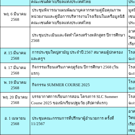
คณะเซนต์คาเบรียลแห่งประเทศไทย
ปร
ประชุมพิจารณาแผนพัฒนาบุคลากรตามคู่มือคุณภาพ
มูล
พฤ. 6 มีนาคม
หน่วยงานและคู่มือการบริหารงานโรงเรียนในเครือมูลนิธิ
เซน
2568
คณะเซนต์คาเบรียลแห่งประเทศไทย
ปร
อาค
ประชุมประเมินและจัดทำโครงสร้างหลักสูตร ปีการศึกษา
วิท
2568
เรี
การประชุมใหญ่สามัญ ประจำปี 2567 สมาคมผู้ปกครอง
โรง
ส. 15 มีนาคม
2568
และครูฯ
ฉะเ
กิจกรรมเรียนเสริมภาคฤดูร้อน ปีการศึกษา 2568 (วัน
โรง
จ. 17 มีนาคม
2568
แรก)
ฉะเ
โรง
พ. 19 มีนาคม
กิจกรรม SUMMER COURSE 2025
2568
ฉะเ
บรรยากาศการเรียนการสอน โครงการ SLC Summer
โรง
พฤ. 20 มีนาคม
2568
Course 2025 ของนักเรียนปฐมวัย (สัปดาห์แรก)
ฉะเ
อาค
วิท
อ. 1 เมษายน
ประชุมคณะกรรมการที่ปรึกษาผู้อำนวยการ ครั้งที่
2568
11/2567
เรี
เซน