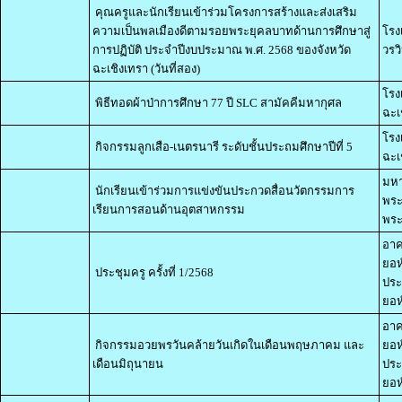
คุณครูและนักเรียนเข้าร่วมโครงการสร้างและส่งเสริม
ความเป็นพลเมืองดีตามรอยพระยุคลบาทด้านการศึกษาสู่
โรง
การปฏิบัติ ประจำปีงบประมาณ พ.ศ. 2568 ของจังหวัด
วรว
ฉะเชิงเทรา (วันที่สอง)
โรง
พิธีทอดผ้าป่าการศึกษา 77 ปี SLC สามัคคีมหากุศล
ฉะเ
โรง
กิจกรรมลูกเสือ-เนตรนารี ระดับชั้นประถมศึกษาปีที่ 5
ฉะเ
มหา
นักเรียนเข้าร่วมการแข่งขันประกวดสื่อนวัตกรรมการ
พระ
เรียนการสอนด้านอุตสาหกรรม
พระ
อาค
ยอห
ประชุมครู ครั้งที่ 1/2568
ประ
ยอห์
อาค
กิจกรรมอวยพรวันคล้ายวันเกิดในเดือนพฤษภาคม และ
ยอห
เดือนมิถุนายน
ประ
ยอห์