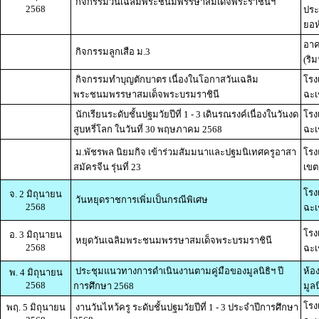
กิจกรรมวันเฉลิมพระชนมพรรษาสมเด็จพระราชินีฯ
2568
ประ
ยอห์
อาค
กิจกรรมลูกเสือ ม.3
(ริม
กิจกรรมทำบุญตักบาตร เนื่องในโอกาสวันเฉลิม
โรง
พระชนมพรรษาสมเด็จพระบรมราชินี
ฉะเ
นักเรียนระดับชั้นปฐมวัยปีที่ 1 - 3 เดินรณรงค์เนื่องในวันงด
โรง
สูบหรี่โลก ในวันที่ 30 พฤษภาคม 2568
ฉะเ
ม.พัชรพล นิยมกิจ เข้าร่วมสัมมนาและปฐมนิเทศครูอาสา
โร
สมัครจีน รุ่นที่ 23
เขต
โรง
จ. 2 มิถุนายน
วันหยุดราชการเพิ่มเป็นกรณีพิเศษ
2568
ฉะเ
โรง
อ. 3 มิถุนายน
หยุดวันเฉลิมพระชนมพรรษาสมเด็จพระบรมราชินี
2568
ฉะเ
ประชุมแนวทางการดำเนินงานตามคู่มือของมูลนิธิฯ ปี
ห้อ
พ. 4 มิถุนายน
2568
การศึกษา 2568
มูลน
โรง
พฤ. 5 มิถุนายน
งานวันไหว้ครู ระดับชั้นปฐมวัยปีที่ 1 - 3 ประจำปีการศึกษา