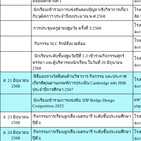
มัธยมศึกษาปีที่ 1
ฉะเ
นักเรียนเข้าร่วมการแข่งขันตอบปัญหาเชิงวิชาการเกี่ยว
โรง
กับวุฒิสภาฯ ประจำปีงบประมาณ พ.ศ 2568
ลัย 
โรง
การประชุมครูฝ่ายปฐมวัย ครั้งที่ 3/2568
ฉะเ
โรง
กิจกรรม SLC รักษ์สิ่งแวดล้อม
ฉะเ
นักเรียนระดับชั้นปฐมวัยปีที่ 1-3 เข้าร่วมกิจกรรมศุกร์
โรง
หรรษา และผู้บริหารพบนักเรียน ในวันที่ 20 มิถุนายน
ฉะเ
2568
พิธีมอบรางวัลดีเด่นด้านวิชาการ กิจกรรม และประกาศ
โรง
ส. 21 มิถุนายน
เกียรติคุณผ่านเกณฑ์การประเมิน Cambridge และ HSK
2568
ฉะเ
ประจำปีการศึกษา 2567
มหา
นักเรียนเข้าร่วมการแข่งขัน 3DP Bridge Design
Competition 2025
เกษ
กิจกรรมการเรียนลูกเสือ-เนตรนารี ระดับชั้นประถมศึกษา
โรง
จ. 23 มิถุนายน
2568
ปีที่ 6
ฉะเ
กิจกรรมการเรียนลูกเสือ-เนตรนารี ระดับชั้นประถมศึกษา
โรง
อ. 24 มิถุนายน
2568
ปีที่ 6
ฉะเ