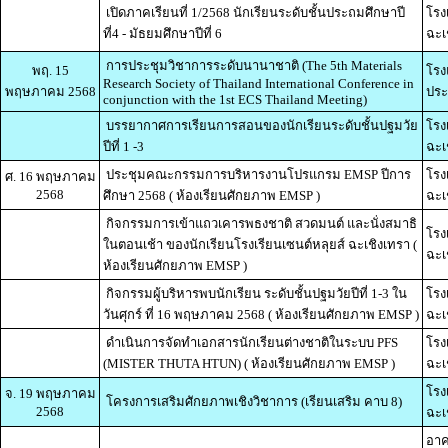
เปิดภาคเรียนที่ 1/2568 นักเรียนระดับชั้นประถมศึกษาปี
โรง
ที่4 - มัธยมศึกษาปีที่ 6
ฉะเ
การประชุมวิชาการระดับนานาชาติ (The 5th Materials
พฤ. 15
โรง
Research Society of Thailand International Conference in
พฤษภาคม 2568
ประ
conjunction with the 1st ECS Thailand Meeting)
บรรยากาศการเรียนการสอนของนักเรียนระดับชั้นปฐมวัย
โรง
ปีที่ 1 -3
ฉะเ
ประชุมคณะกรรมการบริหารงานโปรแกรม EMSP ปีการ
โรง
ศ. 16 พฤษภาคม
2568
ศึกษา 2568 (
ห้องเรียนศักยภาพ EMSP
)
ฉะเ
กิจกรรมการเข้าแถวเคารพธงชาติ สวดมนต์ และนั่งสมาธิ
โรง
ในตอนเช้า ของนักเรียนโรงเรียนเซนต์หลุยส์ ฉะเชิงเทรา (
ฉะเ
ห้องเรียนศักยภาพ EMSP
)
กิจกรรมผู้บริหารพบนักเรียน ระดับชั้นปฐมวัยปีที่ 1-3 ใน
โรง
วันศุกร์ ที่ 16 พฤษภาคม 2568 (
ห้องเรียนศักยภาพ EMSP
)
ฉะเ
ดำเนินการจัดทำเอกสารนักเรียนต่างชาติในระบบ PFS
โรง
(MISTER THUTA HTUN) (
ห้องเรียนศักยภาพ EMSP
)
ฉะเ
โรง
จ. 19 พฤษภาคม
โครงการเสริมศักยภาพเชิงวิชาการ (เรียนเสริม คาบ 8)
2568
ฉะเ
อาค