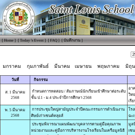
[
Home
]
[
Today 's Event
]
[
FAQ
]
[
บันทึกงาน
]
มกราคม
กุมภาพันธ์
มีนาคม
เมษายน
พฤษภาคม
มิถุ
วันที่
กิจกรรม
อาค
กำหนดการทดสอบ / สัมภาษณ์นักเรียนเข้าศึกษาต่อระดับ
ส. 1 มีนาคม
วิท
2568
ชั้น ป.1 - ม.4 ประจำปีการศึกษา 2568
เรี
การประชุมใหญ่สามัญประจำปีคณะกรรมการดำเนินงาน
โรง
พ. 5 มีนาคม
2568
ศิษย์เก่าเซนต์หลุยส์
ฉะเ
ประชุมพิจารณาแผนพัฒนาบุคลากรตามคู่มือคุณภาพ
มูล
หน่วยงานและคู่มือการบริหารงานโรงเรียนในเครือมูลนิธิ
เซน