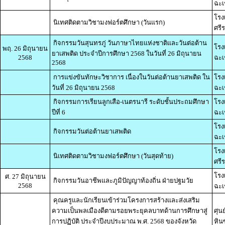
ฉะเ
โรง
นิเทศติดตามวิชามงฟอร์ตศึกษา (วันแรก)
ศรี
กิจกรรมวันสุนทรภู่ วันภาษาไทยแห่งชาติและวันต่อต้าน
โรง
พฤ. 26 มิถุนายน
ยาเสพติด ประจำปีการศึกษา 2568 ในวันที่ 26 มิถุนายน
2568
ฉะเ
2568
การแข่งขันทักษะวิชาการ เนื่องในวันต่อต้านยาเสพติด ใน
โรง
วันที่ 26 มิถุนายน 2568
ฉะเ
กิจกรรมการเรียนลูกเสือ-เนตรนารี ระดับชั้นประถมศึกษา
โรง
ปีที่ 6
ฉะเ
โรง
กิจกรรมวันต่อต้านยาเสพติด
ฉะเ
โรง
นิเทศติดตามวิชามงฟอร์ตศึกษา (วันสุดท้าย)
ศรี
โรง
ศ. 27 มิถุนายน
กิจกรรมวันอาชีพและภูมิปัญญาท้องถิ่น ฝ่ายปฐมวัย
2568
ฉะเ
คุณครูและนักเรียนเข้าร่วมโครงการสร้างและส่งเสริม
ความเป็นพลเมืองดีตามรอยพระยุคลบาทด้านการศึกษาสู่
ศุน
การปฏิบัติ ประจำปีงบประมาณ พ.ศ. 2568 ของจังหวัด
หิน