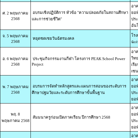
อาค
อบรมเชิงปฏิบัติการ หัวข้อ "ความปลอดภัยในสถานศึกษา
ยอห
ศ. 2 พฤษภาคม
2568
และการช่วยชีวิต"
ประ
อัน
โรง
จ. 5 พฤษภาคม
หยุดชดเชยวันฉัตรมงคล
2568
ฉะเ
อาค
วิท
อ. 6 พฤษภาคม
ประชุมกิจกรรมงานกีฬา โครงการ PEAK School Power
2568
Project
เรี
เซน
อาค
อบรมการจัดทำหลักสูตรและแผนการสอนของระดับการ
ยอห
พ. 7 พฤษภาคม
2568
ศึกษาปฐมวัยและระดับการศึกษาขั้นพื้นฐาน
ประ
ยอห์
อาค
พฤ. 8
ยอห
สัมมนาครูก่อนเปิดภาคเรียน ปีการศึกษา 2568
พฤษภาคม 2568
ประ
ยอห์
อาค