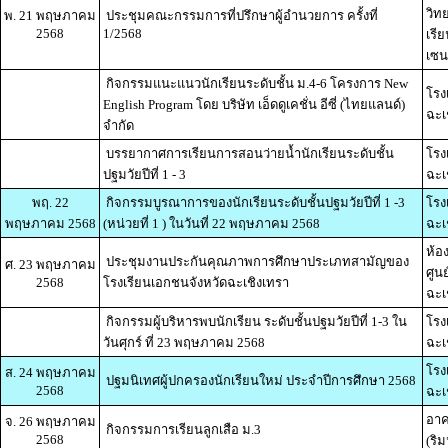
วิท
พ. 21 พฤษภาคม
ประชุมคณะกรรมการที่ปรึกษาผู้อำนวยการ ครั้งที่
2568
1/2568
เรี
เซน
กิจกรรมแนะแนวนักเรียนระดับชั้น ม.4-6 โครงการ New
โรง
English Program โดย บริษัท เอ็ดดูเคชั่น อีซี่ (ไทยแลนด์)
ฉะเ
จำกัด
บรรยากาศการเรียนการสอนว่ายน้ำนักเรียนระดับชั้น
โรง
ปฐมวัยปีที่ 1 - 3
ฉะเ
พฤ. 22
กิจกรรมบูรณาการของนักเรียนระดับชั้นปฐมวัยปีที่ 1 -3
โรง
พฤษภาคม 2568
(หน่วยที่ 1 ) ในวันที่ 22 พฤษภาคม 2568
ฉะเ
ห้อ
ประชุมงานประกันคุณภาพการศึกษาประเภทสามัญของ
ศ. 23 พฤษภาคม
ศูนย
2568
โรงเรียนเอกชนจังหวัดฉะเชิงเทรา
ฉะเ
กิจกรรมผู้บริหารพบนักเรียน ระดับชั้นปฐมวัยปีที่ 1-3 ใน
โรง
วันศุกร์ ที่ 23 พฤษภาคม 2568
ฉะเ
โรง
ส. 24 พฤษภาคม
ปฐมนิเทศผู้ปกครองนักเรียนใหม่ ประจำปีการศึกษา 2568
2568
ฉะเ
อาค
จ. 26 พฤษภาคม
กิจกรรมการเรียนลูกเสือ ม.3
2568
(ริม