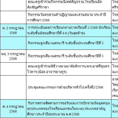
คณะครูเข้าร่วมกิจกรรมนิเทศสัญจร ณ โรงเรียนอัส
โรง
สัมชัญศรีราชา
ศรี
กิจกรรมวันทบทวนคำปฏิญาณและสวนสนาม ประจำปี
โรง
การศึกษา 2568
ฉะเ
การประเมินผลการเรียนกลางภาคเรียนที่ 1/2568 นักเรียน
โรง
พ. 2 กรกฎาคม
2568
ระดับชั้นมัธยมศึกษาปีที่ 4-6 (วันสุดท้าย)
ฉะเ
โรง
กิจกรรมลูกเสือ-เนตรนารี ระดับชั้นประถมศึกษาปีที่ 5
ฉะเ
โรง
พฤ. 3 กรกฎาคม
กิจกรรมลูกเสือ-เนตรนารี ระดับชั้นประถมศึกษาปีที่ 5
2568
ฉะเ
คณะครูเข้าร่วมพิธีวางพวงมาลัยสักการะพระยาศรีสุนทร
โรง
โวหาร (น้อย อาจารยางกูร)
ฉะเ
อาค
วิท
ประชุมคณะกรรมการฝ่ายบริหารทั่วไป ครั้งที่2/2568
เรี
เซน
รับการตรวจติดตามการขอรับและการเบิกจ่ายเงินอุดหนุน
โรง
ศ. 4 กรกฎาคม
ทุกประเภทของโรงเรียนเอกชนในระบบ ประเภทสามัญ
2568
ฉะเ
ศึกษา ประจำปีงบประมาณ พ.ศ.2568