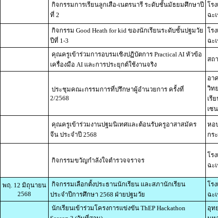
กิจกรรมการเรียนลูกเสือ-เนตรนารี ระดับชั้นมัธยมศึกษาปี
โรง
ที่ 2
ฉะเ
กิจกรรม Good Heath for kid ของนักเรียนระดับชั้นปฐมวัย
โรง
ปีที่ 1-3
ฉะเ
คุณครูเข้าร่วมการอบรมเชิงปฏิบัตการ Practical AI หัวข้อ
สถา
เครื่องมือ AI และการประยุกต์ใช้งานจริง
อาค
วิท
ประชุมคณะกรรมการที่ปรึกษาผู้อำนวยการ ครั้งที่
2/2568
เรี
เซน
คุณครูเข้าร่วมงานปฐมนิเทศและต้อนรับครูอาสาสมัคร
หอป
จีน ประจำปี 2568
กระ
โรง
กิจกรรมขวัญกำลังใจตำรวจจราจร
ฉะเ
กิจกรรมเลือกตั้งประธานนักเรียน และสภานักเรียน
โรง
พฤ. 12 มิถุนายน
2568
ประจำปีการศึกษา 2568 ฝ่ายปฐมวัย
ฉะเ
นักเรียนเข้าร่วมโครงการแข่งขัน ThEP Hackathon
อุท