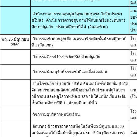
ฉะเ
อาค
สำนักงานสาธารณสุขศูนย์สุขภาพชุมชนวัดจีนประชา
ยอห
สโมสร ดำเนินการตรวจสุขภาพให้กับนักเรียนระดับการ
ประ
ศึกษาปฐมวัย - ประถมศึกษาปีที่ 4 (วันสุดท้าย)
ประ
กิจกรรมเข้าค่ายลูกเสือ-เนตรนารี ระดับชั้นมัธยมศึกษาปี
โรง
พฤ. 25 มิถุนายน
2569
ที่ 1 (วันแรก)
ฉะเ
โรง
กิจกรรมGood Health for Kid ฝ่ายปฐมวัย
ฉะเ
โรง
กิจกรรมนักอนุรักษ์ธรรมชาติและสิ่งแวดล้อม
ฉะเ
งานโภชนาการ ร่วมกับ บริษัท ธันเดอร์แทร็กติก ทีม จำกัด
จัดกิจกรรมแจกผลิตภัณฑ์ตัวอย่าง ได้แก่ ขนมฟลูโลบรา
ลาน
วนี่กรอบ และฟลูโลวาฟเฟิล 3 รสชาติ ให้แก่นักเรียนระดับ
(โร
ชั้นมัธยมศึกษาปีที่ 1 - มัธยมศึกษาปีที่ 3
โรง
กิจกรรมผู้บริหารพบนักเรียน
ฉะเ
ตักบาตร ข้าวสารอาหารแห้ง ในวันที่ 25 มิถุนายน 2569
ณ วัดแหลมใต้ เพื่อบำเพ็ญกุศล ครบ 15 วัน (ปัณรสมวาร)
วัด