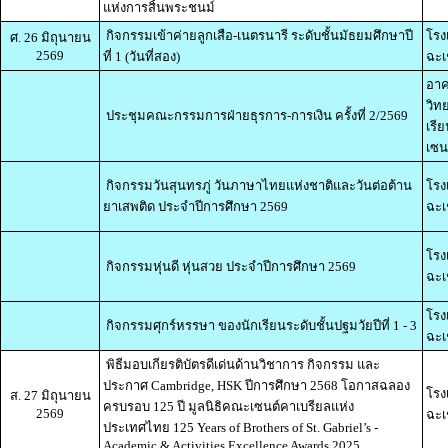
แห่งการสิ้นพระชนม์
กิจกรรมเข้าค่ายลูกเสือ-เนตรนารี ระดับชั้นมัธยมศึกษาปี
โรง
ศ. 26 มิถุนายน
2569
ที่ 1 (วันที่สอง)
ฉะเ
อาค
วิท
ประชุมคณะกรรมการฝ่ายธุรการ-การเงิน ครั้งที่ 2/2569
เรี
เซน
กิจกรรมวันสุนทรภู่ วันภาษาไทยแห่งชาติและวันต่อต้าน
โรง
ยาเสพติด ประจำปีการศึกษา 2569
ฉะเ
โรง
กิจกรรมหุ่นดี หุ่นสวย ประจำปีการศึกษา 2569
ฉะเ
โรง
กิจกรรมศุกร์หรรษา ของนักเรียนระดับชั้นปฐมวัยปีที่ 1 - 3
ฉะเ
พิธีมอบเกียรติบัตรดีเด่นด้านวิชาการ กิจกรรม และ
ประกาศ Cambridge, HSK ปีการศึกษา 2568 โอกาสฉลอง
โรง
ส. 27 มิถุนายน
ครบรอบ 125 ปี มูลนิธิคณะเซนต์คาเบรียลแห่ง
2569
ฉะเ
ประเทศไทย 125 Years of Brothers of St. Gabriel’s -
Academic & Activities Excellence Awards 2025