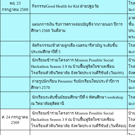
พฤ. 23
โรง
กิจกรรมGood Health for Kid ฝ่ายปฐมวัย
กรกฎาคม 2569
ฉะเ
อาค
แผนกการเงิน รับการตรวจสอบบัญชีจากภายนอก ปีการ
ชั้
ศึกษา 2568 วันที่สาม
ประ
พระ
จัดกิจกรรมเข้าค่ายลูกเสือ-เนตรนารีสามัญ ระดับชั้น
โรง
ประถมศึกษาปีที่ 5
ฉะเ
นักเรียนเข้าร่วมโครงการ Mission Possible Social
บ้า
Hackathon Season 3 9 ณ บ้านฟื้นฟูจิตใจซาเลเซียน
โรง
โรงเรียนหัวหินวิทยาลัย จังหวัดประจวบคีรีขันธ์ (วันแรก)
จัง
ถ่ายรูปนักเรียน Presenter รับนักเรียนใหม่ประจำปีการ
โรง
ศึกษา 2570
ฉะเ
นักเรียนระดับชั้นมัธยมศึกษาปีที่ 6 ทัศนศึกษา workshop
โรง
ณ วิทยาลัยดุสิตธานี
ฉะเ
นักเรียนเข้าร่วมโครงการ Mission Possible Social
บ้า
ศ. 24 กรกฎาคม
Hackathon Season 3 9 ณ บ้านฟื้นฟูจิตใจซาเลเซียน
โรง
2569
โรงเรียนหัวหินวิทยาลัย จังหวัดประจวบคีรีขันธ์ (วันที่สอง)
จัง