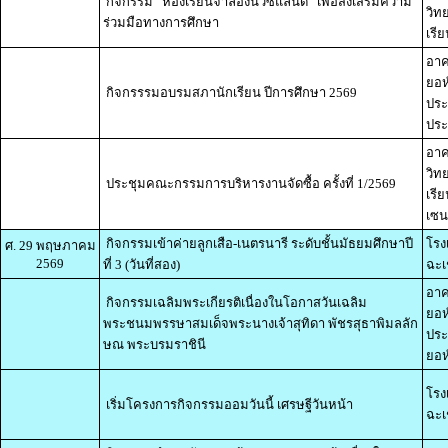
กิจกรรม “ห้องเรียนจำลองนิวซีแลนด์” เพื่อส่งเสริมความ
วิท
ร่วมมือทางการศึกษา
เรีย
อาค
ยอห
กิจกรรรมอบรมสภานักเรียน ปีการศึกษา 2569
ประ
ประ
อาค
วิท
ประชุมคณะกรรมการบริหารงานจัดซื้อ ครั้งที่ 1/2569
เรี
เซน
กิจกรรมเข้าค่ายลูกเสือ-เนตรนารี ระดับชั้นมัธยมศึกษาปี
โรง
ศ. 29 พฤษภาคม
2569
ที่ 3 (วันที่สอง)
ฉะเ
อาค
กิจกรรมเฉลิมพระเกียรติเนื่องในโอกาสวันเฉลิม
ยอห
พระชนมพรรษาสมเด็จพระนางเจ้าสุทิดา พัชรสุธาพิมลลัก
ประ
ษณ พระบรมราชินี
ยอห์
โรง
เริ่มโครงการกิจกรรมออมวันนี้ เศรษฐีวันหน้า
ฉะเ