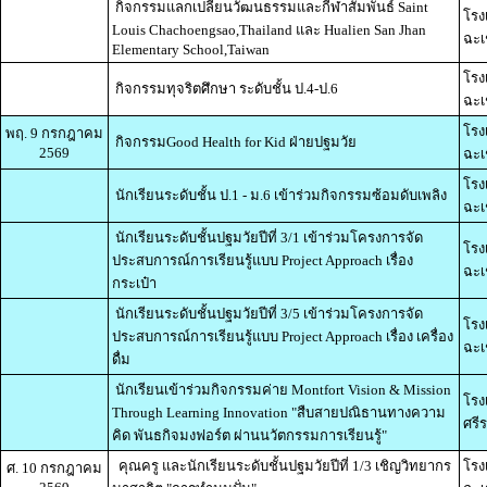
กิจกรรมแลกเปลี่ยนวัฒนธรรมและกีฬาสัมพันธ์ Saint
โรง
Louis Chachoengsao,Thailand และ Hualien San Jhan
ฉะเ
Elementary School,Taiwan
โรง
กิจกรรมทุจริตศึกษา ระดับชั้น ป.4-ป.6
ฉะเ
โรง
พฤ. 9 กรกฎาคม
กิจกรรมGood Health for Kid ฝ่ายปฐมวัย
2569
ฉะเ
โรง
นักเรียนระดับชั้น ป.1 - ม.6 เข้าร่วมกิจกรรมซ้อมดับเพลิง
ฉะเ
นักเรียนระดับชั้นปฐมวัยปีที่ 3/1 เข้าร่วมโครงการจัด
โรง
ประสบการณ์การเรียนรู้แบบ Project Approach เรื่อง
ฉะเ
กระเป๋า
นักเรียนระดับชั้นปฐมวัยปีที่ 3/5 เข้าร่วมโครงการจัด
โรง
ประสบการณ์การเรียนรู้แบบ Project Approach เรื่อง เครื่อง
ฉะเ
ดื่ม
นักเรียนเข้าร่วมกิจกรรมค่าย Montfort Vision & Mission
โรง
Through Learning Innovation "สืบสายปณิธานทางความ
ศรี
คิด พันธกิจมงฟอร์ต ผ่านนวัตกรรมการเรียนรู้"
คุณครู และนักเรียนระดับชั้นปฐมวัยปีที่ 1/3 เชิญวิทยากร
โรง
ศ. 10 กรกฎาคม