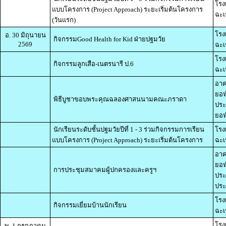
โรง
แบบโครงการ (Project Approach) ระยะเริ่มต้นโครงการ
ฉะเ
(วันแรก)
โรง
อ. 30 มิถุนายน
กิจกรรมGood Health for Kid ฝ่ายปฐมวัย
2569
ฉะเ
โรง
กิจกรรมลูกเสือ-เนตรนารี ป.6
ฉะเ
อาค
ยอห
พิธีบูชาขอบพระคุณฉลองศาสนนามคณะภราดา
ประ
ยอห์
นักเรียนระดับชั้นปฐมวัยปีที่ 1 - 3 ร่วมกิจกรรมการเรียน
โรง
แบบโครงการ (Project Approach) ระยะเริ่มต้นโครงการ
ฉะเ
อาค
ยอห
การประชุมสมาคมผู้ปกครองและครูฯ
ประ
ประ
โรง
กิจกรรมเยี่ยมบ้านนักเรียน
ฉะเ
โรง
พ. 1 กรกฎาคม