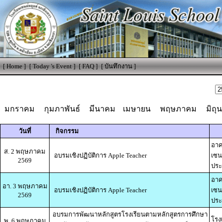
[
Home
]
[
Today 's Event
]
[
FAQ
]
[
บันทึกงาน
]
มกราคม
กุมภาพันธ์
มีนาคม
เมษายน
พฤษภาคม
มิถุ
วันที่
กิจกรรม
อาค
ส. 2 พฤษภาคม
อบรมเชิงปฏิบัติการ Apple Teacher
เซน
2569
ปร
อาค
อา. 3 พฤษภาคม
อบรมเชิงปฏิบัติการ Apple Teacher
เซน
2569
ปร
อบรมการพัฒนาหลักสูตรโรงเรียนตามหลักสูตรการศึกษา
โรง
พ. 6 พฤษภาคม