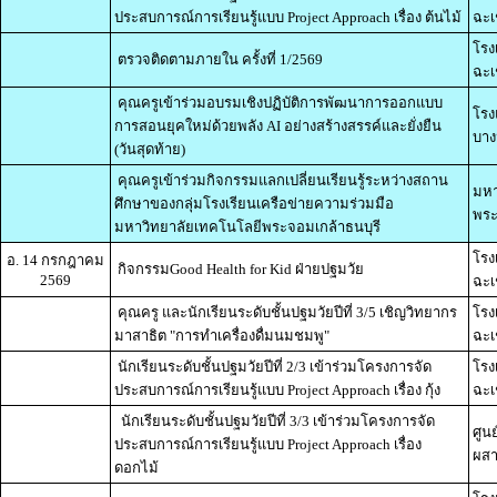
ประสบการณ์การเรียนรู้แบบ Project Approach เรื่อง ต้นไม้
ฉะเ
โรง
ตรวจติดตามภายใน ครั้งที่ 1/2569
ฉะเ
คุณครูเข้าร่วมอบรมเชิงปฏิบัติการพัฒนาการออกแบบ
โรง
การสอนยุคใหม่ด้วยพลัง AI อย่างสร้างสรรค์และยั่งยืน
บาง
(วันสุดท้าย)
คุณครูเข้าร่วมกิจกรรมแลกเปลี่ยนเรียนรู้ระหว่างสถาน
มหา
ศึกษาของกลุ่มโรงเรียนเครือข่ายความร่วมมือ
พระ
มหาวิทยาลัยเทคโนโลยีพระจอมเกล้าธนบุรี
โรง
อ. 14 กรกฎาคม
กิจกรรมGood Health for Kid ฝ่ายปฐมวัย
2569
ฉะเ
คุณครู และนักเรียนระดับชั้นปฐมวัยปีที่ 3/5 เชิญวิทยากร
โรง
มาสาธิต "การทำเครื่องดื่มนมชมพู"
ฉะเ
นักเรียนระดับชั้นปฐมวัยปีที่ 2/3 เข้าร่วมโครงการจัด
โรง
ประสบการณ์การเรียนรู้แบบ Project Approach เรื่อง กุ้ง
ฉะเ
นักเรียนระดับชั้นปฐมวัยปีที่ 3/3 เข้าร่วมโครงการจัด
ศูน
ประสบการณ์การเรียนรู้แบบ Project Approach เรื่อง
ผสา
ดอกไม้