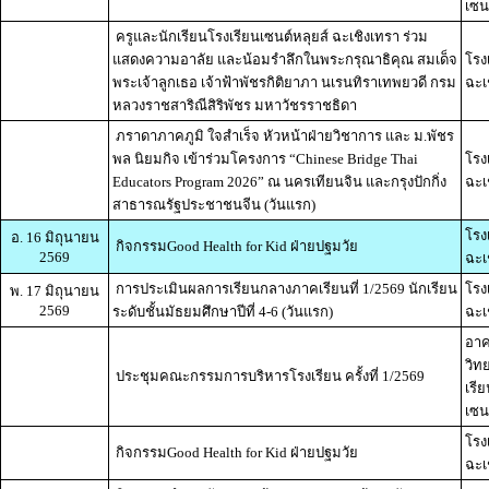
เซน
ครูและนักเรียนโรงเรียนเซนต์หลุยส์ ฉะเชิงเทรา ร่วม
แสดงความอาลัย และน้อมรำลึกในพระกรุณาธิคุณ สมเด็จ
โรง
พระเจ้าลูกเธอ เจ้าฟ้าพัชรกิติยาภา นเรนทิราเทพยวดี กรม
ฉะเ
หลวงราชสาริณีสิริพัชร มหาวัชรราชธิดา
ภราดาภาคภูมิ ใจสำเร็จ หัวหน้าฝ่ายวิชาการ และ ม.พัชร
พล นิยมกิจ เข้าร่วมโครงการ “Chinese Bridge Thai
โรง
Educators Program 2026” ณ นครเทียนจิน และกรุงปักกิ่ง
ฉะเ
สาธารณรัฐประชาชนจีน (วันแรก)
โรง
อ. 16 มิถุนายน
กิจกรรมGood Health for Kid ฝ่ายปฐมวัย
2569
ฉะเ
การประเมินผลการเรียนกลางภาคเรียนที่ 1/2569 นักเรียน
โรง
พ. 17 มิถุนายน
2569
ระดับชั้นมัธยมศึกษาปีที่ 4-6 (วันแรก)
ฉะเ
อาค
วิท
ประชุมคณะกรรมการบริหารโรงเรียน ครั้งที่ 1/2569
เรี
เซน
โรง
กิจกรรมGood Health for Kid ฝ่ายปฐมวัย
ฉะเ