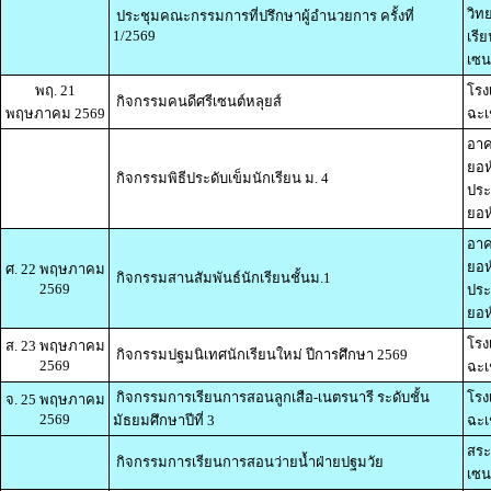
วิท
ประชุมคณะกรรมการที่ปรึกษาผู้อำนวยการ ครั้งที่
1/2569
เรี
เซน
พฤ. 21
โรง
กิจกรรมคนดีศรีเซนต์หลุยส์
พฤษภาคม 2569
ฉะเ
อาค
ยอห
กิจกรรมพิธีประดับเข็มนักเรียน ม. 4
ประ
ยอห์
อาค
ยอห
ศ. 22 พฤษภาคม
กิจกรรมสานสัมพันธ์นักเรียนชั้นม.1
2569
ประ
ยอห์
โรง
ส. 23 พฤษภาคม
กิจกรรมปฐมนิเทศนักเรียนใหม่ ปีการศึกษา 2569
2569
ฉะเ
กิจกรรมการเรียนการสอนลูกเสือ-เนตรนารี ระดับชั้น
โรง
จ. 25 พฤษภาคม
2569
มัธยมศึกษาปีที่ 3
ฉะเ
สระ
กิจกรรมการเรียนการสอนว่ายน้ำฝ่ายปฐมวัย
เซน