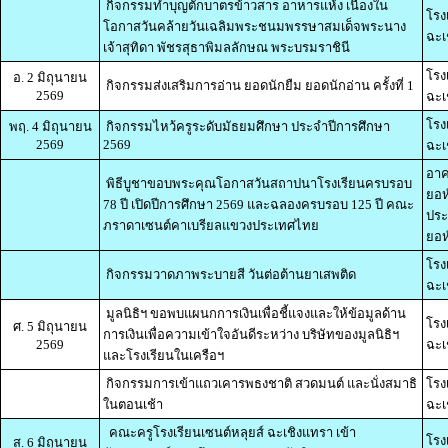
กิจกรรมทำบุญตักบาตรข้าวสาร อาหารแห้ง เนื่องใน
โรง
โอกาสวันคล้ายวันเฉลิมพระชนมพรรษาสมเด็จพระนาง
ฉะเ
เจ้าสุทิดา พัชรสุธาพิมลลักษณ พระบรมราชินี
โรง
อ. 2 มิถุนายน
กิจกรรมส่งเสริมการอ่าน ยอดนักยืม ยอดนักอ่าน ครั้งที่ 1
2569
ฉะเ
โรง
พฤ. 4 มิถุนายน
กิจกรรมไหว้ครูระดับมัธยมศึกษา ประจำปีการศึกษา
2569
2569
ฉะเ
อาค
พิธีบูชาขอบพระคุณโอกาสวันสถาปนาโรงเรียนครบรอบ
ยอห
78 ปี เปิดปีการศึกษา 2569 และฉลองครบรอบ 125 ปี คณะ
ประ
ภราดาเซนต์คาเบรียลแขวงประเทศไทย
ยอห์
โรง
กิจกรรมวาดภาพระบายสี วันต่อต้านยาเสพติด
ฉะเ
มูลนิธิฯ ขอพบแผนกการเงินเพื่อชี้แจงและให้ข้อมูลด้าน
โรง
ศ. 5 มิถุนายน
การเงินเพื่อความเข้าใจอันดีระหว่าง บริษัทของมูลนิธิฯ
2569
ฉะเ
และโรงเรียนในเครือฯ
กิจกรรมการเข้าแถวเคารพธงชาติ สวดมนต์ และนั่งสมาธิ
โรง
ในตอนเช้า
ฉะเ
คณะครูโรงเรียนเซนต์หลุยส์ ฉะเชิงแทรา เข้า
โรง
ส. 6 มิถุนายน