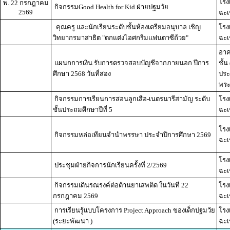
โรง
พ. 22 กรกฎาคม
กิจกรรมGood Health for Kid ฝ่ายปฐมวัย
2569
ฉะเ
คุณครู และนักเรียนระดับชั้นห้องเตรียมอนุบาล เชิญ
โรง
วิทยากรมาสาธิต "ตกแต่งไอศกรีมแฟนตาซีถ้วย"
ฉะเ
อาค
แผนกการเงิน รับการตรวจสอบบัญชีจากภายนอก ปีการ
ชั้
ศึกษา 2568 วันที่สอง
ประ
พระ
กิจกรรมการเรียนการสอนลูกเสือ-เนตรนารีสามัญ ระดับ
โรง
ชั้นประถมศึกษาปีที่ 5
ฉะเ
โรง
กิจกรรมหล่อเทียนจำนำพรรษา ประจำปีการศึกษา 2569
ฉะเ
โรง
ประชุมฝ่ายกิจการนักเรียนครั้งที่ 2/2569
ฉะเ
กิจกรรมเดินรณรงค์ต่อต้านยาเสพติด ในวันที่ 22
โรง
กรกฎาคม 2569
ฉะเ
การเรียนรู้แบบโครงการ Project Approach ของเด็กปฐมวัย
โรง
(ระยะพัฒนา )
ฉะเ