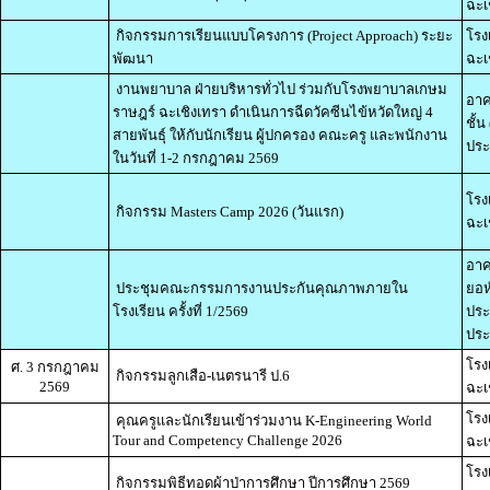
ฉะเ
กิจกรรมการเรียนแบบโครงการ (Project Approach) ระยะ
โรง
พัฒนา
ฉะเ
งานพยาบาล ฝ่ายบริหารทั่วไป ร่วมกับโรงพยาบาลเกษม
อาค
ราษฎร์ ฉะเชิงเทรา ดำเนินการฉีดวัคซีนไข้หวัดใหญ่ 4
ชั้
สายพันธุ์ ให้กับนักเรียน ผู้ปกครอง คณะครู และพนักงาน
ประ
ในวันที่ 1-2 กรกฎาคม 2569
โรง
กิจกรรม Masters Camp 2026 (วันแรก)
ฉะเ
อาค
ประชุมคณะกรรมการงานประกันคุณภาพภายใน
ยอห
โรงเรียน ครั้งที่ 1/2569
ประ
ประ
โรง
ศ. 3 กรกฎาคม
กิจกรรมลูกเสือ-เนตรนารี ป.6
2569
ฉะเ
โรง
คุณครูและนักเรียนเข้าร่วมงาน K-Engineering World
Tour and Competency Challenge 2026
ฉะเ
โรง
กิจกรรมพิธีทอดผ้าป่าการศึกษา ปีการศึกษา 2569