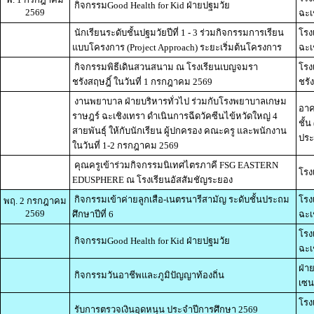
กิจกรรมGood Health for Kid ฝ่ายปฐมวัย
2569
ฉะเ
นักเรียนระดับชั้นปฐมวัยปีที่ 1 - 3 ร่วมกิจกรรมการเรียน
โรง
แบบโครงการ (Project Approach) ระยะเริ่มต้นโครงการ
ฉะเ
กิจกรรมพิธีเดินสวนสนาม ณ โรงเรียนเบญจมรา
โรง
ชรังสฤษฎิ์ ในวันที่ 1 กรกฎาคม 2569
ชรั
งานพยาบาล ฝ่ายบริหารทั่วไป ร่วมกับโรงพยาบาลเกษม
อาค
ราษฎร์ ฉะเชิงเทรา ดำเนินการฉีดวัคซีนไข้หวัดใหญ่ 4
ชั้
สายพันธุ์ ให้กับนักเรียน ผู้ปกครอง คณะครู และพนักงาน
ประ
ในวันที่ 1-2 กรกฎาคม 2569
คุณครูเข้าร่วมกิจกรรมนิเทศไตรภาคี FSG EASTERN
โรง
EDUSPHERE ณ โรงเรียนอัสสัมชัญระยอง
กิจกรรมเข้าค่ายลูกเสือ-เนตรนารีสามัญ ระดับชั้นประถม
โรง
พฤ. 2 กรกฎาคม
2569
ศึกษาปีที่ 6
ฉะเ
โรง
กิจกรรมGood Health for Kid ฝ่ายปฐมวัย
ฉะเ
ฝ่า
กิจกรรมวันอาชีพและภูมิปัญญาท้องถิ่น
เซน
โรง
รับการตรวจเงินอุดหนุน ประจำปีการศึกษา 2569