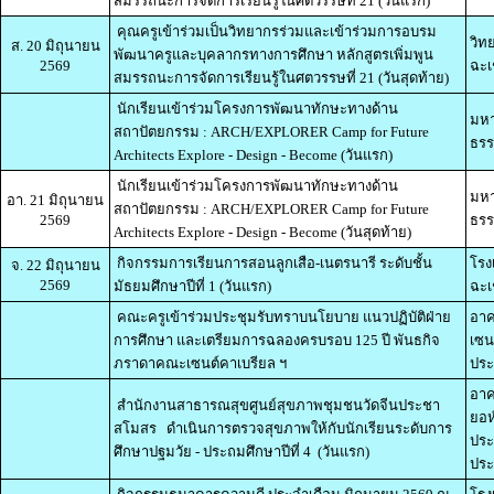
สมรรถนะการจัดการเรียนรู้ในศตวรรษที่ 21 (วันแรก)
คุณครูเข้าร่วมเป็นวิทยากรร่วมและเข้าร่วมการอบรม
วิท
ส. 20 มิถุนายน
พัฒนาครูและบุคลากรทางการศึกษา หลักสูตรเพิ่มพูน
2569
ฉะเ
สมรรถนะการจัดการเรียนรู้ในศตวรรษที่ 21 (วันสุดท้าย)
นักเรียนเข้าร่วมโครงการพัฒนาทักษะทางด้าน
มหา
สถาปัตยกรรม : ARCH/EXPLORER Camp for Future
ธรร
Architects Explore - Design - Become (วันแรก)
นักเรียนเข้าร่วมโครงการพัฒนาทักษะทางด้าน
มหา
อา. 21 มิถุนายน
สถาปัตยกรรม : ARCH/EXPLORER Camp for Future
2569
ธรร
Architects Explore - Design - Become (วันสุดท้าย)
กิจกรรมการเรียนการสอนลูกเสือ-เนตรนารี ระดับชั้น
โรง
จ. 22 มิถุนายน
2569
มัธยมศึกษาปีที่ 1 (วันแรก)
ฉะเ
คณะครูเข้าร่วมประชุมรับทราบนโยบาย แนวปฏิบัติฝ่าย
อาค
การศึกษา และเตรียมการฉลองครบรอบ 125 ปี พันธกิจ
เซน
ภราดาคณะเซนต์คาเบรียล ฯ
ปร
อาค
สำนักงานสาธารณสุขศูนย์สุขภาพชุมชนวัดจีนประชา
ยอห
สโมสร ดำเนินการตรวจสุขภาพให้กับนักเรียนระดับการ
ประ
ศึกษาปฐมวัย - ประถมศึกษาปีที่ 4 (วันแรก)
ประ