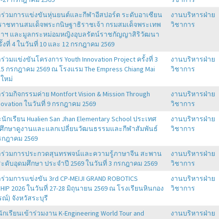
้าร่วมการแข่งขันหุ่นยนต์และกีฬาอีสปอร์ต ระดับอาเซียน
งานบริหารฝ่าย
ะราชทานสมเด็จพระกนิษฐาธิราชเจ้า กรมสมเด็จพระเทพ
วิชาการ
าฯ และมูลกระหม่อมหญิงอุบลรัตน์ราชกัญญาสิริวัฒนา
้งที่ 4 ในวันที่ 10 และ 12 กรกฎาคม 2569
าร่วมแข่งขันโครงการ Youth Innovation Project ครั้งที่ 3
งานบริหารฝ่าย
4-15 กรกฎาคม 2569 ณ โรงแรม The Empress Chiang Mai
วิชาการ
งใหม่
าร่วมกิจกรรมค่าย Montfort Vision & Mission Through
งานบริหารฝ่าย
novation ในวันที่ 9 กรกฎาคม 2569
วิชาการ
ักเรียน Hualien San Jhan Elementary School ประเทศ
งานบริหารฝ่าย
้าศึกษาดูงานและแลกเปลี่ยนวัฒนธรรมและกีฬาสัมพันธ์
วิชาการ
กรกฎาคม 2569
ข้าร่วมการประกวดสุนทรพจน์และความรู้ภาษาจีน สะพาน
งานบริหารฝ่าย
ระดับอุดมศึกษา ประจำปี 2569 ในวันที่ 3 กรกฎาคม 2569
วิชาการ
้าร่วมการแข่งขัน 3rd CP-MEIJI GRAND ROBOTICS
งานบริหารฝ่าย
IP 2026 ในวันที่ 27-28 มิถุนายน 2569 ณ โรงเรียนหินกอง
วิชาการ
รณ์) จังหวัสระบุรี
ักเรียนเข้าร่วมงาน K-Engineering World Tour and
งานบริหารฝ่าย