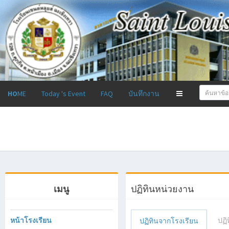
Toggle
HO
ME
Today 's Event
FAQ
บันทึกงาน
navigation
เมนู
ปฏิทินหน่วยงาน
หน้าโรงเรียน
ปฏิ
ปฏิทินจากโรงเรียน