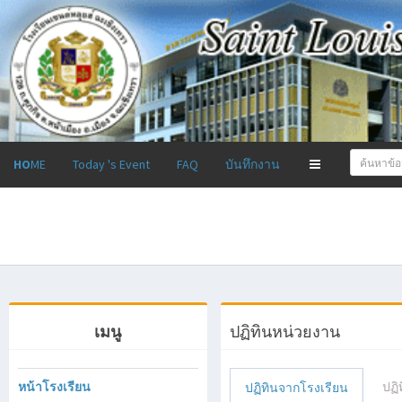
Toggle
HO
ME
Today 's Event
FAQ
บันทึกงาน
navigation
เมนู
ปฏิทินหน่วยงาน
หน้าโรงเรียน
ปฏิ
ปฏิทินจากโรงเรียน