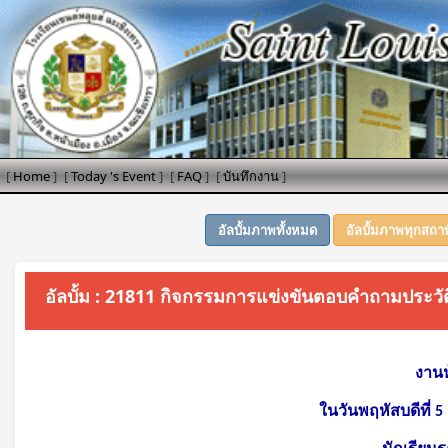
[
Home
]
[
Today 's Event
]
[
FAQ
]
[
บันทึกงาน
]
อัลบั้มภาพทั้งหมด
อัลบั้มภาพทุกสถา
อัลบั้ม : 21811 กิจกรรมการแข่งขันตอบคำถามประวัติ
งานห
ในวันพฤหัสบดีที่ 5