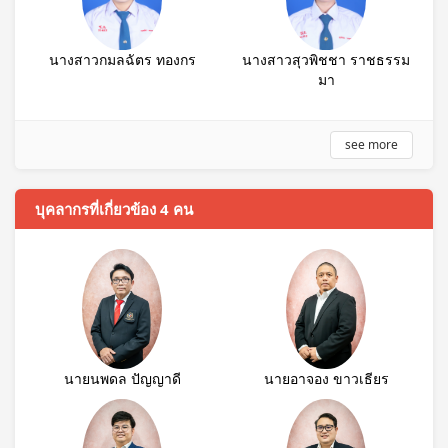
นางสาวกมลฉัตร ทองกร
นางสาวสุวพิชชา ราชธรรม
มา
see more
บุคลากรที่เกี่ยวข้อง 4 คน
นายนพดล ปัญญาดี
นายอาจอง ขาวเธียร