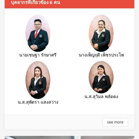
บุคลากรที่เกี่ยวข้อง 6 คน
นายเชษฐา รักษาศรี
นางเพ็ญฤดี เพ็ชรประไพ
น.ส.สุวิมล พลัดดง
น.ส.สุพัตรา แสงสว่าง
see more