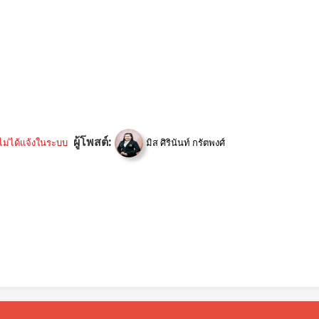
ผู้โพสต์:
ไม่ได้แจ้งในระบบ
มิส ศิรินันท์ กรัตพงศ์