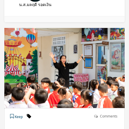
น.ส.มลฤดี รอดเงิน
Comments
Keep