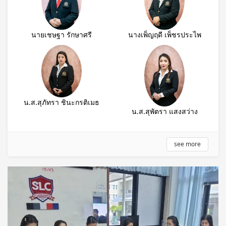
นายเชษฐา รักษาศรี
นางเพ็ญฤดี เพ็ชรประไพ
น.ส.สุภัทรา ชินะกรติเมธ
น.ส.สุพัตรา แสงสว่าง
see more