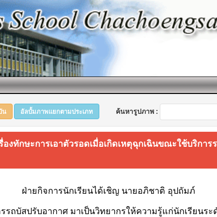
ค้นหารูปภาพ :
บัน
อัลบั้มภาพแยกตามประเภท
รื่องทักษะการเอาตัวรอดเมื่อเกิดเหตุฉุกเฉินขณะใช้บริกา
ฝ่ายกิจการนักเรียนได้เชิญ นายอภิชาติ อุปถัมภ์
ารรถบัสปรับอากาศ
มาเป็นวิทยากรให้ความรู้แก่นักเรียนระดั