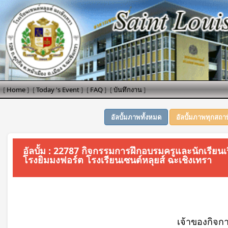
[
Home
]
[
Today 's Event
]
[
FAQ
]
[
บันทึกงาน
]
อัลบั้มภาพทั้งหมด
อัลบั้มภาพทุกสถา
อัลบั้ม : 22787 กิจกรรมการฝึกอบรมครูและนักเรียนเ
โรงยิมมงฟอร์ต โรงเรียนเซนต์หลุยส์ ฉะเชิงเทรา
เจ้าของกิจก