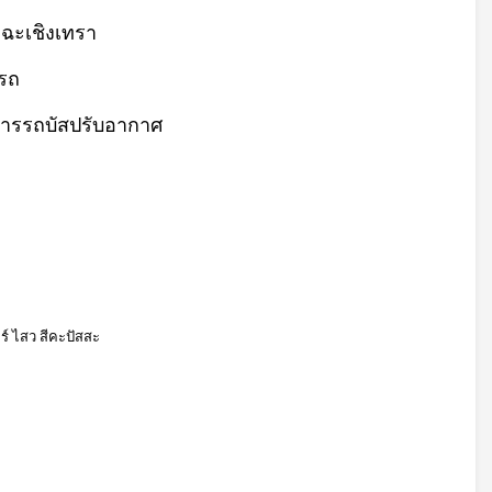
 ฉะเชิงเทรา
วรถ
การรถบัสปรับอากาศ
์ ไสว สีคะปัสสะ