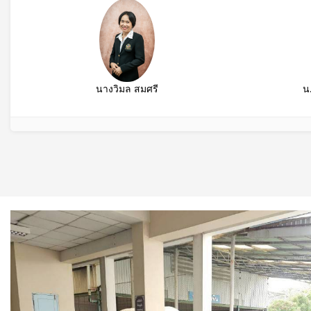
นางวิมล สมศรี
น