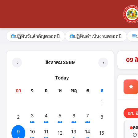
ปฏิทินวันสำคัญตลอดปี
ปฏิทินดำเนินงานตลอดปี
09 ส
‹
สิงหาคม 2569
›
Today
อา
จ
อ
พ
พฤ
ศ
ส
1
อา. 
3
4
5
6
7
2
8
คณ
9
10
11
13
14
12
15