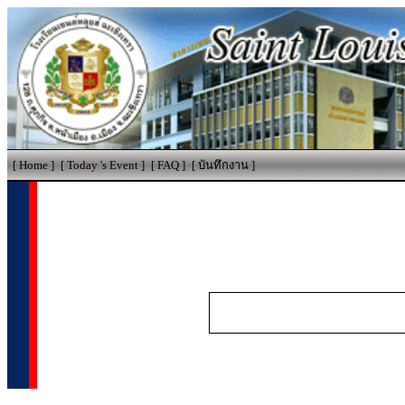
[
Home
]
[
Today 's Event
]
[
FAQ
]
[
บันทึกงาน
]