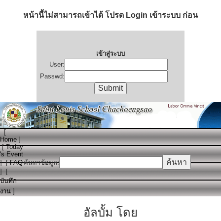
หน้านี้ไม่สามารถเข้าได้ โปรด Login เข้าระบบ ก่อน
เข้าสู่ระบบ
User:
Passwd:
[
Home
]
[
Today
's Event
]
[
FAQ
ค้นหาข้อมูล:
]
[
บันทึก
งาน
]
อัลบั้ม โดย