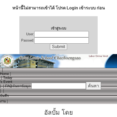
หน้านี้ไม่สามารถเข้าได้ โปรด Login เข้าระบบ ก่อน
เข้าสู่ระบบ
User:
Passwd:
[
Home
]
[
Today
's Event
]
[
FAQ
ค้นหาข้อมูล:
]
[
บันทึก
งาน
]
อัลบั้ม โดย