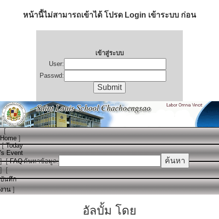
หน้านี้ไม่สามารถเข้าได้ โปรด Login เข้าระบบ ก่อน
เข้าสู่ระบบ
User:
Passwd:
[
Home
]
[
Today
's Event
]
[
FAQ
ค้นหาข้อมูล:
]
[
บันทึก
งาน
]
อัลบั้ม โดย