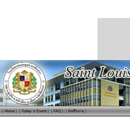
[
Home
]
[
Today 's Event
]
[
FAQ
]
[
บันทึกงาน
]