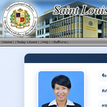
[
Home
]
[
Today 's Event
]
[
FAQ
]
[
บันทึกงาน
]
ชื่อ
สัง
ครู