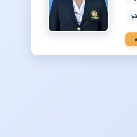
วุฒ
m