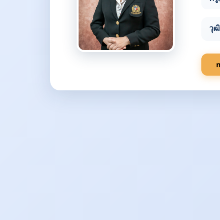
วุฒ
m