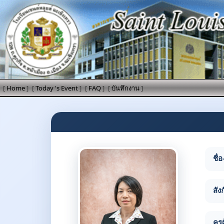
[
Home
]
[
Today 's Event
]
[
FAQ
]
[
บันทึกงาน
]
ชื่อ
สัง
ครู