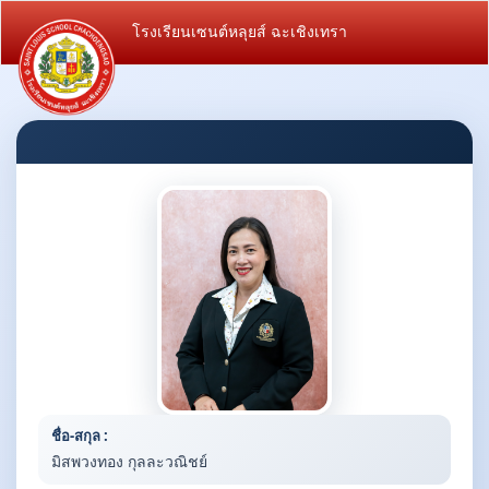
โรงเรียนเซนต์หลุยส์ ฉะเชิงเทรา
ชื่อ-สกุล :
มิสพวงทอง กุลละวณิชย์