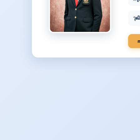
วุฒ
m