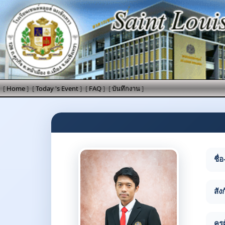
[
Home
]
[
Today 's Event
]
[
FAQ
]
[
บันทึกงาน
]
ชื่อ
สัง
ครู