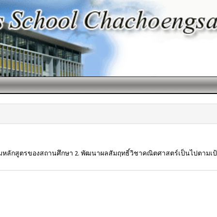
ตามหลักสูตรของสถานศึกษา 2. พัฒนาผลสัมฤทธิ์วิชาคณิตศาสตร์เป็นไปตามเป