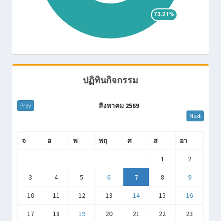
อำนวยการ ครั้งที่ 3/2569
สำนักผู้
อำนวยการ
08/07/2569
ประชุมคณะกรรมการที่
งานบริหาร
ปรึกษาผู้อำนวยการ ครั้งที่
สำนักผู้
3/2569
อำนวยการ
02/07/2569
ประชุมคณะกรรมการงาน
งานประกัน
ประกันคุณภาพภายใน
คุณภาพการ
ปฏิทินกิจกรรม
โรงเรียน ครั้งที่ 1/2569
ศึกษา
30/06/2569
พิธีบูชาขอบพระคุณฉลอง
งานอภิบาล
สิงหาคม 2569
Prev
ศาสนนามคณะภราดา
Next
27/06/2569
คณะครูเข้าร่วมอบรมการใช้
งาน
AI สนับสนุนการจัดทำแผน
ทรัพยากร
จ
อ
พ
พฤ
ศ
ส
อา
พัฒนาคุณภาพการศึกษาและ
มนุษย์
แผนปฏิบัติการประจำปีการ
1
2
ศึกษา
3
4
5
6
7
8
9
27/06/2569
พิธีมอบรางวัลบุคลากรที่ส่งผล
งาน
งานเข้ารับรางวัลเพื่อเป็น
ทรัพยากร
10
11
12
13
14
15
16
ขวัญกำลังใจให้บุคลากรที่มี
มนุษย์
ผลงาน ปีการศึกษา 2568
17
18
19
20
21
22
23