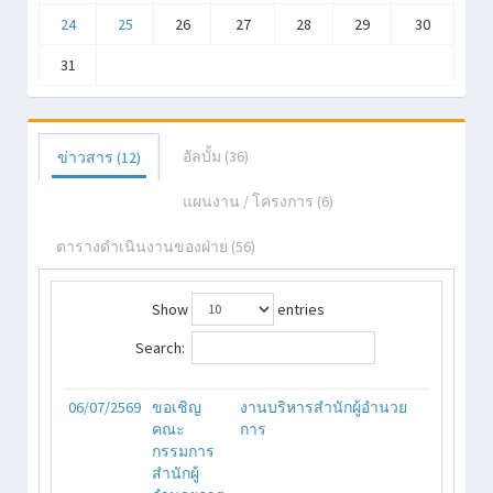
27/06/2569
พิธีมอบรางวัลบุคลากรผู้มา
งาน
24
25
26
27
28
29
30
ปฏิบัติงานดีเยี่ยม โดยไม่มีวัน
ทรัพยากร
ขาด ลา มาสาย ตลอดปีการ
มนุษย์
31
ศึกษา 2568 ตลอดปีการศึกษา
2567-2568 และตลอดปีการ
ศึกษา 2566-2568
22/06/2569
คณะครูเข้าร่วมประชุมรับ
งาน
อัลบั้ม (
36
)
ข่าวสาร (
12
)
ทราบนโยบาย แนวปฏิบัติฝ่าย
ทรัพยากร
การศึกษา และเตรียมการ
มนุษย์
แผนงาน / โครงการ (
6
)
ฉลองครบรอบ 125 ปี พันธกิจ
ภราดาคณะเซนต์คาเบรียล ฯ
ตารางดำเนินงานของฝ่าย (
56
)
Showing 1 to 20 of 40 entries
Show
entries
Previous
1
2
Next
Search:
06/07/2569
ขอเชิญ
งานบริหารสำนักผู้อำนวย
คณะ
การ
กรรมการ
สำนักผู้