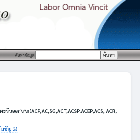
ค้นหาข้อมูล:
ตะวันออก\r\n(ACP,AC,SG,ACT,ACSP.ACEP,ACS, ACR,
ัมชัญ 3)