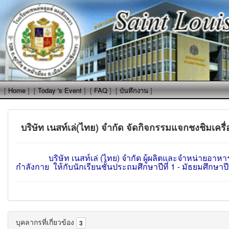
[
Home
]
[
Today 's Event
]
[
FAQ
]
[
บันทึกงาน
]
บริษัท เนสท์เล่(ไทย) จำกัด จัดกิจกรรมแจกชงชิมเครื่อง
บริษัท เนสท์เล่ (ไทย) จำกัด ผู้ผลิตและจำหน่ายอาหาร 
กำลังกาย
ให้กับนักเรียนชั้นประถมศึกษาปีที่ 1 - มัธยมศึกษาป
บุคลากรที่เกี่ยวข้อง
3