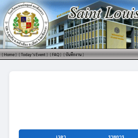
[
Home
]
[
Today 's Event
]
[
FAQ
]
[
บันทึกงาน
]
เวลา
รายการ