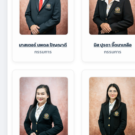
มาสเตอร์ นพดล ปัญญาดี
มิส ปูรดา จี๊ดนาเกลือ
กรรมการ
กรรมการ