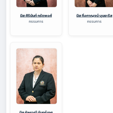
มิส ศิรินันท์ กรัตพงศ์
มิส กิ่งกาญจน์ บุนยะริส
กรรมการ
กรรมการ
มิส กัลยาณี จันทร์เทศ