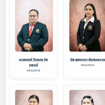
มาสเตอร์ วีรยุทธ วัช
มิส สุพรรษา ชัยสงครา
รพงษ์
กรรมการ
กรรมการ