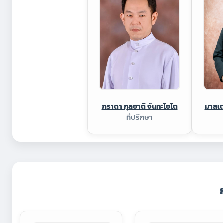
ภราดา กุลชาติ จันทะโชโต
มาสเ
ที่ปรึกษา