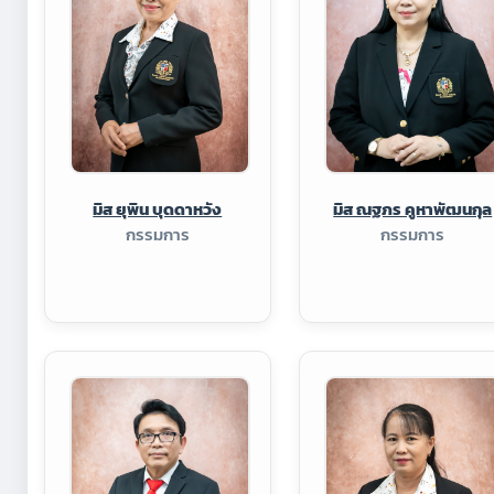
มิส ยุพิน บุดดาหวัง
มิส ณฐภร คูหาพัฒนกุล
กรรมการ
กรรมการ