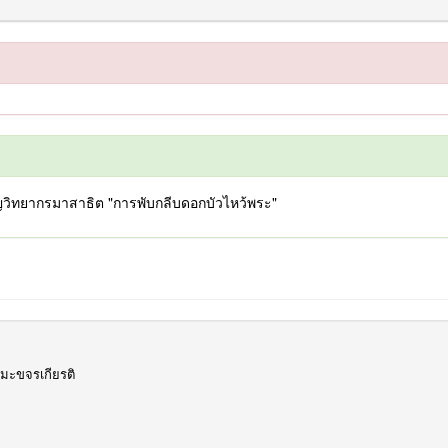
เชิญวิทยากรมาสาธิต "การพับกลีบดอกบัวไหว้พระ"
สิมะขจรเกียรติ