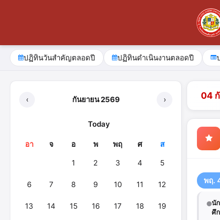
ปฏิทินวันสำคัญตลอดปี
ปฏิทินดำเนินงานตลอดปี
04 ก
‹
กันยายน 2569
›
Today
อา
จ
อ
พ
พฤ
ศ
ส
1
2
3
4
5
พฤ. 
6
7
8
9
10
11
12
นั
13
14
15
16
17
18
19
ศึ