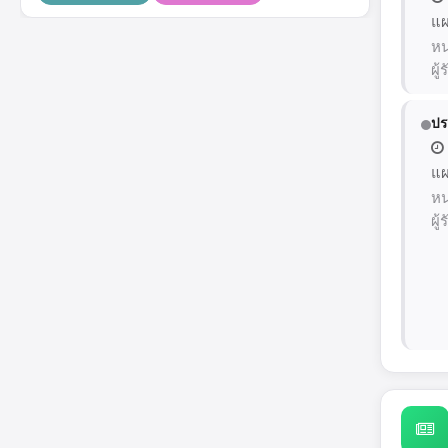
แผ
หน
ผู
ปร
แผ
หน
ผู