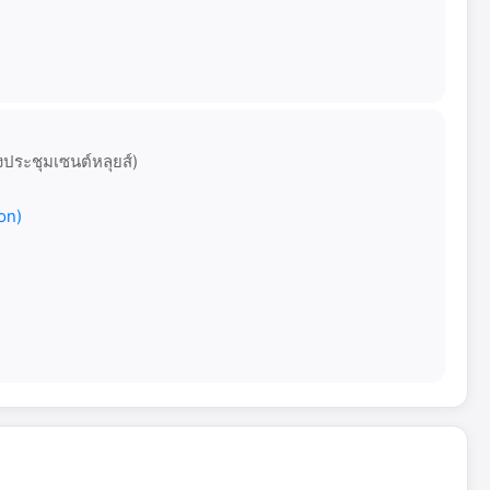
งประชุมเซนต์หลุยส์)
on)