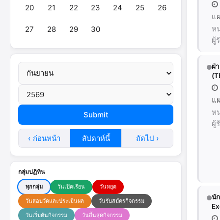
20
21
22
23
24
25
26
แผ
หน
27
28
29
30
ผู
ฝ่
(T
แผ
หน
ผู
‹ ก่อนหน้า
สัปดาห์นี้
ถัดไป ›
กลุ่มปฏิทิน
ทุกกลุ่ม
วันเปิดเรียน
วันหยุด
นั
วันสอบวัดและประเมินผล
วันรับสมัครกิจกรรม
Ex
วันเริ่มต้นกิจกรรม
วันสิ้นสุดกิจกรรม