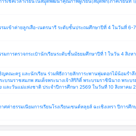
การเช็คเวลาเรียนในสมุุดพัฒนาคุณภาพผู้เรียน(สมุดพก)ภาคเรียนที่ 
รรมเข้าค่ายลูกเสือ-เนตรนารี ระดับชั้นประถมศึกษาปีที่ 4 ในวันที่ 6
รรมการตรวจกระเป๋านักเรียนระดับชั้นมัธยมศึกษาปีที่ 1 ในวัน 4 สิง
ิญคณะครู และนักเรียน ร่วมพิธีถวายสักการะพานพุ่มดอกไม้น้อมรำล
ระบรมราชสมภพ สมเด็จพระนางเจ้าสิริกิติ์ พระบรมราชินีนาถ พระบ
 และวันแม่แห่งชาติ ประจำปีการศึกษา 2569 ในวันที่ 10 สิงหาคม 
าศค่าธรรมเนียมการเรียนโรงเรียนเซนต์หลุยส์ ฉะเชิงเทรา ปีการศึ