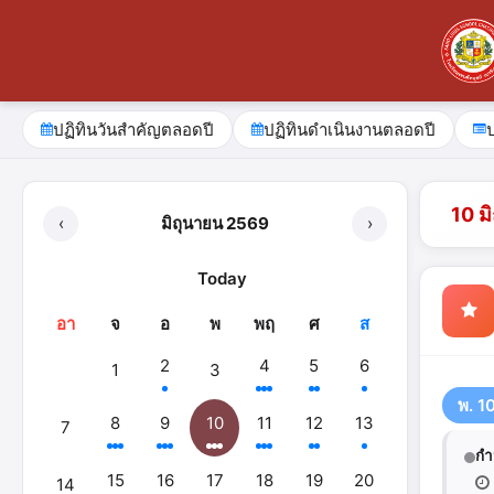
ปฏิทินวันสำคัญตลอดปี
ปฏิทินดำเนินงานตลอดปี
10 ม
‹
มิถุนายน 2569
›
Today
อา
จ
อ
พ
พฤ
ศ
ส
2
4
5
6
1
3
พ. 1
8
9
10
11
12
13
7
กำ
15
16
17
18
19
20
14