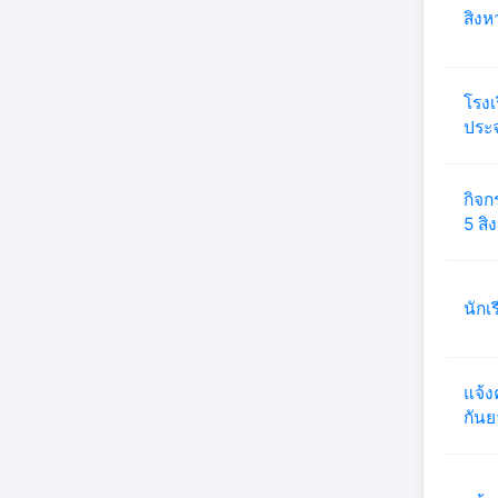
สิง
โรงเ
ประจ
กิจก
5 ส
นักเ
แจ้ง
กัน