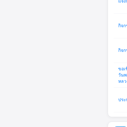
แจ้ง
กิจก
กิจก
ขอเช
วันพ
หลวง
ประก