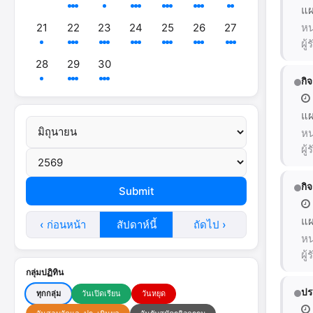
แผ
21
22
23
24
25
26
27
หน
ผู
28
29
30
กิ
แผ
หน
ผู
กิ
แผ
‹ ก่อนหน้า
สัปดาห์นี้
ถัดไป ›
หน
ผู
กลุ่มปฏิทิน
ปร
ทุกกลุ่ม
วันเปิดเรียน
วันหยุด