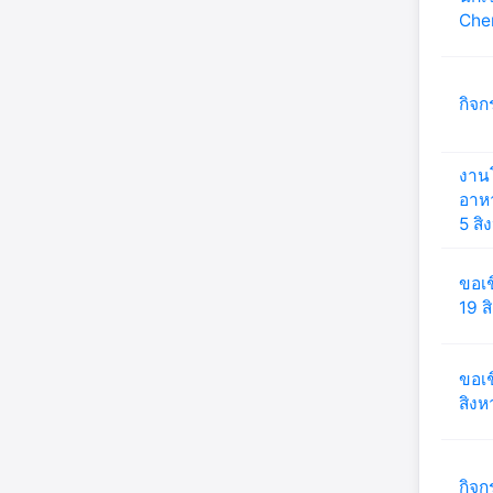
Chem
กิจก
งาน
อาห
5 ส
ขอเช
19 
ขอเช
สิง
กิจก