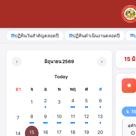
ปฏิทินวันสำคัญตลอดปี
ปฏิทินดำเนินงานตลอดปี
15 ม
‹
มิถุนายน 2569
›
Today
อา
จ
อ
พ
พฤ
ศ
ส
2
4
5
6
1
3
จ. 1
8
9
10
11
12
13
7
ถ่
15
16
17
18
19
20
14