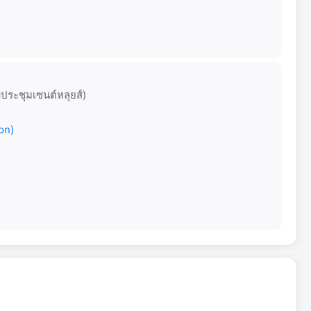
งประชุมเซนต์หลุยส์)
on)