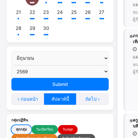
แผ
21
22
23
24
25
26
27
หน
ผู
28
29
30
ภร
เท
แผ
หน
ผู
‹ ก่อนหน้า
สัปดาห์นี้
ถัดไป ›
กลุ่มปฏิทิน
คร
นท
ทุกกลุ่ม
วันเปิดเรียน
วันหยุด