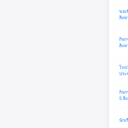
ขอเช
สิง
กิจก
สิง
โรงเ
ประจ
กิจก
5 ส
นักเ