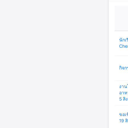
นักเ
Chem
กิจก
งาน
อาห
5 ส
ขอเช
19 