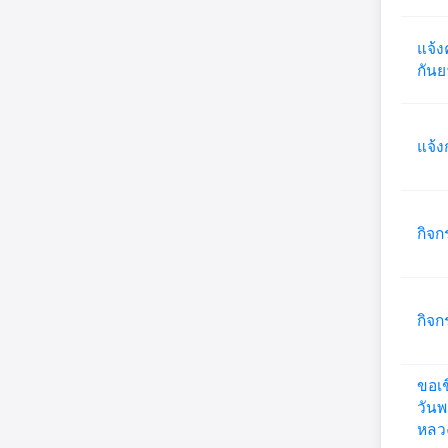
แจ้ง
กัน
แจ้ง
กิจก
กิจก
ขอเช
วันพ
หลวง