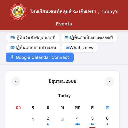
โรงเรียนเซนต์หลุยส์ ฉะเชิงเทรา , Today's
Events
ปฏิทินวันสำคัญตลอดปี
ปฏิทินดำเนินงานตลอดปี
ปฏิทินแยกตามประเภท
What's new
Google Calendar Connect
‹
มิถุนายน 2569
›
Today
อา
จ
อ
พ
พฤ
ศ
ส
2
4
5
6
1
3