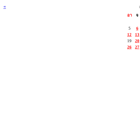
«
อา
จ
5
6
12
13
19
20
26
27