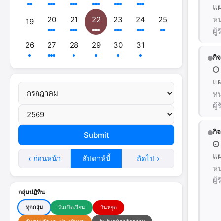
แผ
20
21
22
23
24
25
หน
19
ผู
26
27
28
29
30
31
กิ
แผ
หน
ผู
กิ
แผ
‹ ก่อนหน้า
สัปดาห์นี้
ถัดไป ›
หน
ผู
กลุ่มปฏิทิน
ทุกกลุ่ม
วันเปิดเรียน
วันหยุด