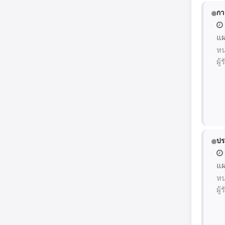
กา
แผ
หน
ผู
ปร
แผ
หน
ผู