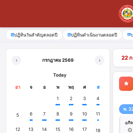
ปฏิทินวันสำคัญตลอดปี
ปฏิทินดำเนินงานตลอดปี
22 
‹
กรกฎาคม 2569
›
Today
อา
จ
อ
พ
พฤ
ศ
ส
1
2
3
4
พ. 2
6
7
8
9
10
11
5
กิ
12
13
14
15
16
17
18