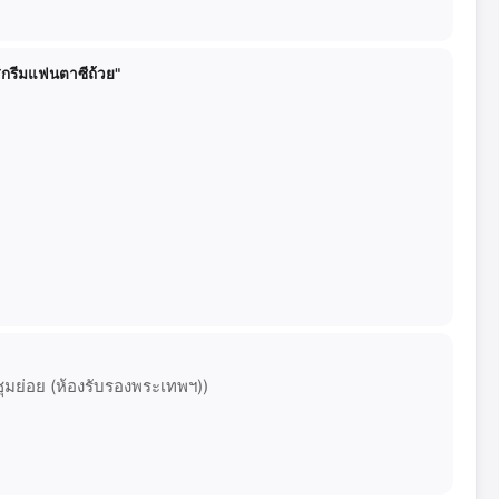
ศกรีมแฟนตาซีถ้วย"
ชุมย่อย (ห้องรับรองพระเทพฯ))