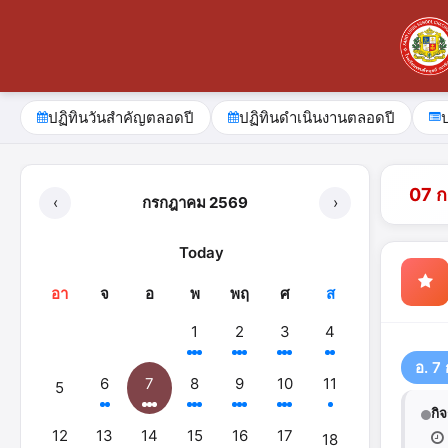
ปฏิทินวันสำคัญตลอดปี
ปฏิทินดำเนินงานตลอดปี
07 
‹
กรกฎาคม 2569
›
Today
อา
จ
อ
พ
พฤ
ศ
ส
1
2
3
4
อ. 7
6
7
8
9
10
11
5
กิ
12
13
14
15
16
17
18