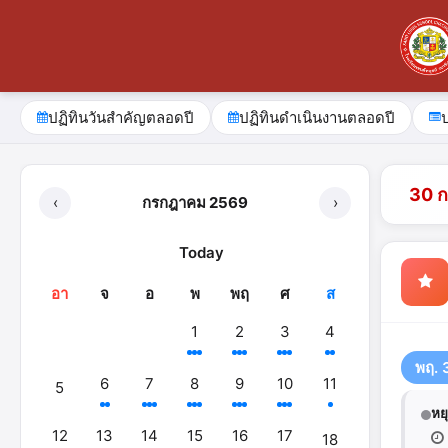
ปฏิทินวันสำคัญตลอดปี
ปฏิทินดำเนินงานตลอดปี
30 
‹
กรกฎาคม 2569
›
Today
อา
จ
อ
พ
พฤ
ศ
ส
1
2
3
4
พฤ. 
6
7
8
9
10
11
5
หย
12
13
14
15
16
17
18