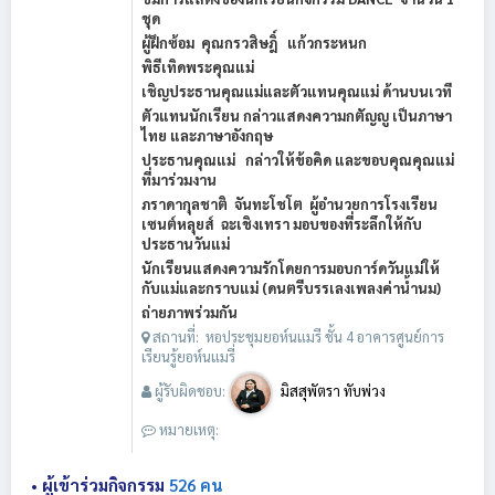
ชุด
ผู้ฝึกซ้อม คุณกรวสิษฎิ์ แก้วกระหนก
พิธีเทิดพระคุณแม่
เชิญประธานคุณแม่และตัวแทนคุณแม่ ด้านบนเวที
ตัวแทนนักเรียน กล่าวแสดงความกตัญญู
เป็นภาษา
ไทย และภาษาอังกฤษ
ประธานคุณแม่ กล่าวให้ข้อคิด และขอบคุณคุณแม่
ที่มาร่วมงาน
ภราดากุลชาติ จันทะโชโต ผู้อำนวยการโรงเรียน
เซนต์หลุยส์ ฉะเชิงเทรา มอบของที่ระลึกให้กับ
ประธานวันแม่
นักเรียนแสดงความรักโดยการมอบการ์ดวันแม่ให้
กับแม่และกราบแม่ (ดนตรีบรรเลงเพลงค่าน้ำนม)
ถ่ายภาพร่วมกัน
สถานที่: หอประชุมยอห์นแมรี ชั้น 4 อาคารศูนย์การ
เรียนรู้ยอห์นแมรี่
ผู้รับผิดชอบ:
มิสสุพัตรา ทับพ่วง
หมายเหตุ:
• ผู้เข้าร่วมกิจกรรม
526 คน