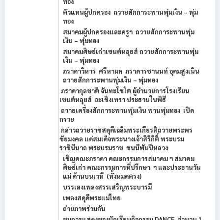
ทอง
ตัวแทนผู้ปกครอง ถวายสักการะพานพุ่มเงิน – พุ่ม
ทอง
สมาคมผู้ปกครองและครูฯ ถวายสักการะพานพุ่ม
เงิน – พุ่มทอง
สมาคมศิษย์เก่าเซนต์หลุยส์ ถวายสักการะพานพุ่ม
เงิน – พุ่มทอง
ภราดาวิหาร ศรีหาผล ภราดารชานนท์ อุดมสูงเนิน
ถวายสักการะพานพุ่มเงิน – พุ่มทอง
ภราดากุลชาติ จันทะโชโต ผู้อำนวยการโรงเรียน
เซนต์หลุยส์ ฉะเชิงเทรา ประธานในพิธี
ถวายเครื่องสักการะพานพุ่มเงิน พานพุ่มทอง
เปิด
กรวย
กล่าวถวายราชสดุดีเฉลิมพระเกียรติถวายพระพร
ชัยมงคล แด่สมเด็จพระนางเจ้าสิริกิติ์ พระบรม
ราชินีนาถ พระบรมราช ชนนีพันปีหลวง
เชิญคณะภราดา คณะกรรมการสมาคม ฯ สมาคม
ศิษย์เก่า คณะกรรมการที่ปรึกษา ฯ และประธานวัน
แม่ ด้านบนเวที (ทั้งหมดตรง)
บรรเลงเพลงสรรเสริญพระบารมี
เพลงสดุดีพระแม่ไทย
ถ่ายภาพร่วมกัน
ชมการแสดงของนักเรียนกิจกรรม DANCE จำนวน 1