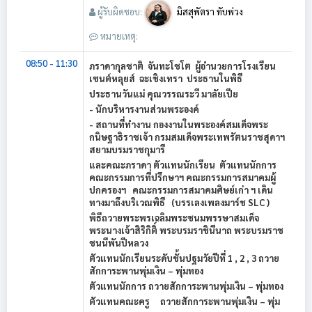
ผู้รับผิดชอบ:
มิสสุพัตรา ทับพ่วง
หมายเหตุ:
08:50 - 11:30
ภราดากุลชาติ จันทะโชโต ผู้อำนวยการโรงเรียน
เซนต์หลุยส์ ฉะเชิงเทรา ประธานในพิธี
ประธานวันแม่ คุณวรรณระวี มาลัยเปีย
- นักบริหารงานส่วนพระองค์
- สถานที่ทำงาน กองงานในพระองค์สมเด็จพระ
กนิษฐาธิราชเจ้า กรมสมเด็จพระเทพรัตนราชสุดาฯ
สยามบรมราชกุมารี
และคณะภราดา ตัวแทนนักเรียน ตัวแทนนักการ
คณะกรรมการที่ปรึกษาฯ คณะกรรมการสมาคมผู้
ปกครองฯ คณะกรรมการสมาคมศิษย์เก่า ฯ เดิน
ทางมาถึงบริเวณพิธี (บรรเลงเพลงมาร์ช SLC )
พิธีถวายพระพรเฉลิมพระชนมพรรษาสมเด็จ
พระนางเจ้าสิริกิติ์ พระบรมราชินีนาถ พระบรมราช
ชนนีพันปีหลวง
ตัวแทนนักเรียนระดับชั้นปฐมวัยปีที่ 1 , 2 , 3 ถวาย
สักการะพานพุ่มเงิน – พุ่มทอง
ตัวแทนนักการ ถวายสักการะพานพุ่มเงิน – พุ่มทอง
ตัวแทนคณะครู ถวายสักการะพานพุ่มเงิน – พุ่ม