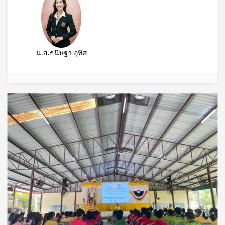
น.ส.ธนิษฐา อุทิศ