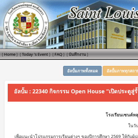
[
Home
]
[
Today 's Event
]
[
FAQ
]
[
บันทึกงาน
]
อัลบั้มภาพทั้งหมด
อัลบั้มภาพทุกสถา
อัลบั้ม : 22340 กิจกรรม Open House “เปิดประตูสู
โรงเรียนเซนต์หล
ในวั
เพื่อแนะนำโปรแกรมการเรียนต่างๆ ของปีการศึกษา 2569 ให้กับผู