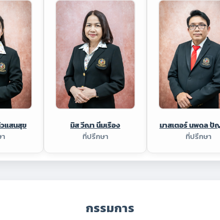
ก้วแสนสุข
มิส วีณา นิ่มเรือง
มาสเตอร์ นพดล ปั
ษา
ที่ปรึกษา
ที่ปรึกษา
กรรมการ