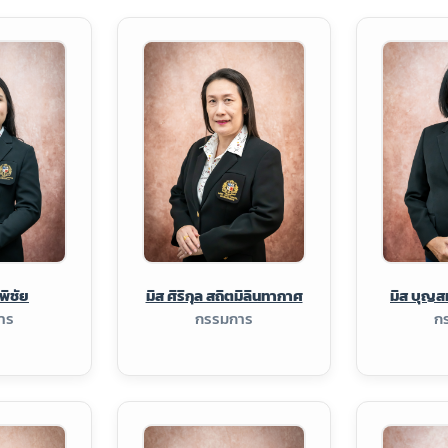
พิชัย
มิส ศิริกุล สถิตมิลินทากาศ
มิส บุญส
าร
กรรมการ
ก