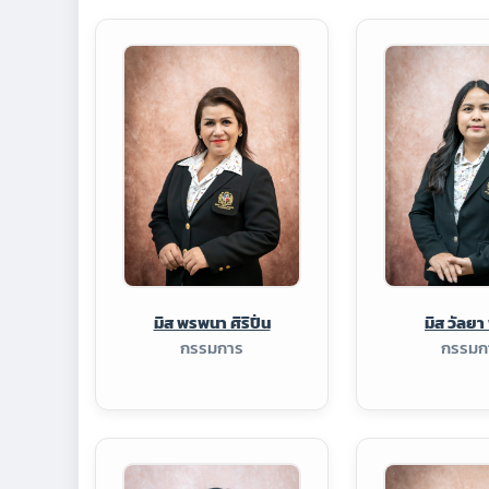
มิส พรพนา ศิริปิ่น
มิส วัลยา 
กรรมการ
กรรมก