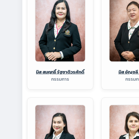
มิส สมฤทธิ์ รัฐชาติวรศักดิ์
มิส อัญชลี 
กรรมการ
กรรมก