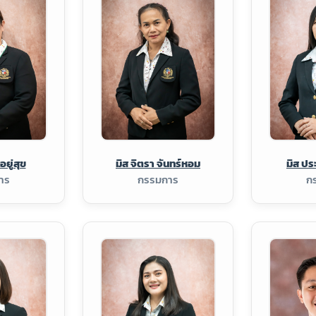
อยู่สุข
มิส จิตรา จันทร์หอม
มิส ประ
าร
กรรมการ
ก