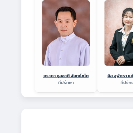
ภราดา กุลชาติ จันทะโชโต
มิส สุพัตรา แ
ที่ปรึกษา
ที่ปรึก