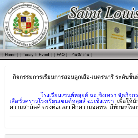
[
Home
]
[
Today 's Event
]
[
FAQ
]
[
บันทึกงาน
]
กิจกรรมการเรียนการสอนลูกเสือ-เนตรนารี ระดับชั้นมัธ
โรงเรียนเซนต์หลุยส์ ฉะเชิงเทรา จัดกิจก
เสือชั่วคราวโรงเรียนเซนต์หลุยส์ ฉะเชิงเทรา
เพื่อให้
ความสามัคคี ตรงต่อเวลา ฝึกความอดทน มีทักษะในการ