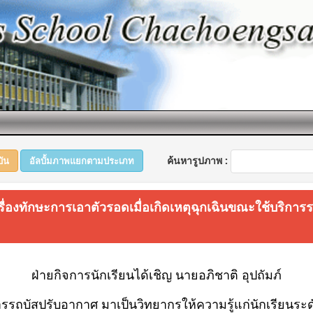
ค้นหารูปภาพ :
บัน
อัลบั้มภาพแยกตามประเภท
รื่องทักษะการเอาตัวรอดเมื่อเกิดเหตุฉุกเฉินขณะใช้บริกา
ฝ่ายกิจการนักเรียนได้เชิญ นายอภิชาติ อุปถัมภ์
ารรถบัสปรับอากาศ
มาเป็นวิทยากรให้ความรู้แก่นักเรียนระดั