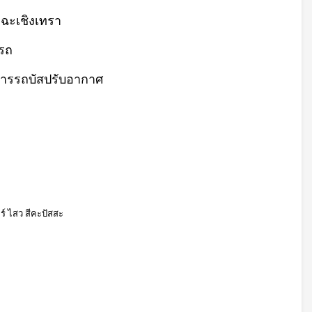
 ฉะเชิงเทรา
วรถ
การรถบัสปรับอากาศ
์ ไสว สีคะปัสสะ