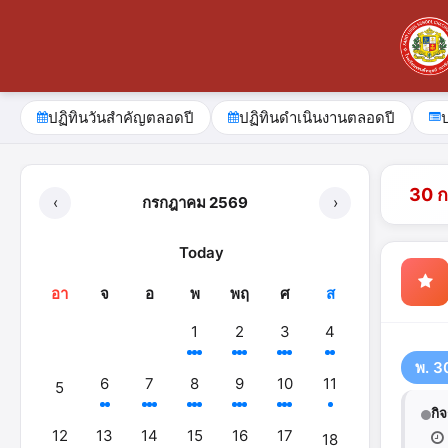
ปฏิทินวันสำคัญตลอดปี
ปฏิทินดำเนินงานตลอดปี
30 
‹
กรกฎาคม 2569
›
Today
อา
จ
อ
พ
พฤ
ศ
ส
1
2
3
4
พ. 3
6
7
8
9
10
11
5
กิ
12
13
14
15
16
17
18