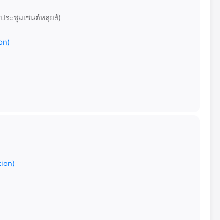
งประชุมเซนต์หลุยส์)
on)
tion)