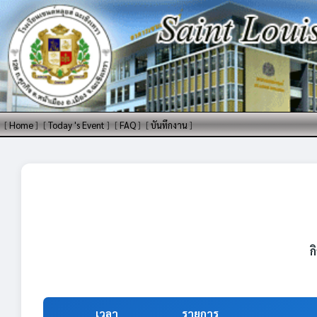
[
Home
]
[
Today 's Event
]
[
FAQ
]
[
บันทึกงาน
]
ก
เวลา
รายการ